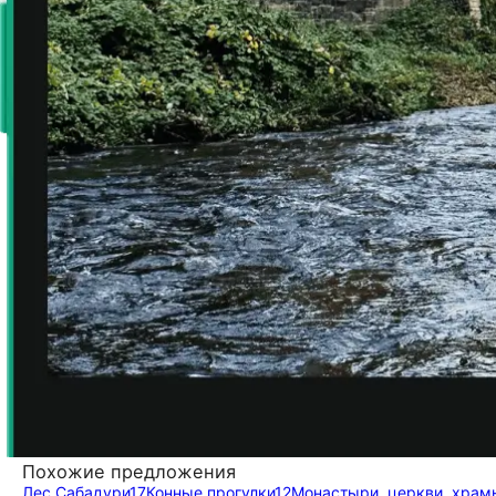
Похожие предложения
Лес Сабадури
17
Конные прогулки
12
Монастыри, церкви, храм