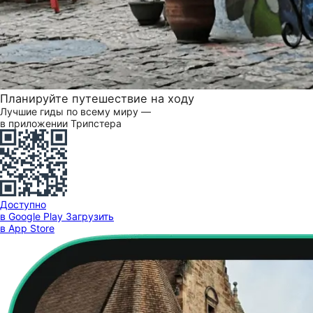
Планируйте путешествие на ходу
Лучшие гиды по всему миру —
в приложении Трипстера
Доступно
в Google Play
Загрузить
в App Store