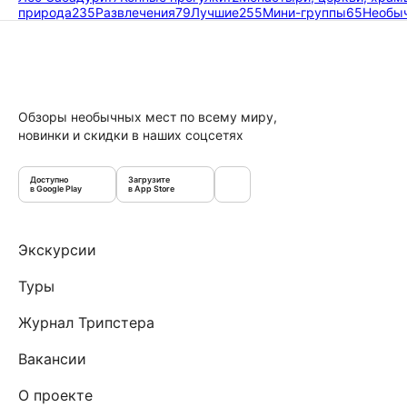
природа
235
Развлечения
79
Лучшие
255
Мини-группы
65
Необы
Обзоры необычных мест по всему миру,
новинки и скидки в наших соцсетях
Доступно
Загрузите
в Google Play
в App Store
Экскурсии
Туры
Журнал Трипстера
Вакансии
О проекте