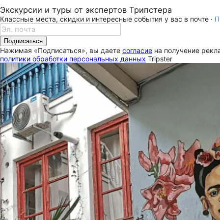
Экскурсии и туры от экспертов Трипстера
Классные места, скидки и интересные события у вас в почте ·
П
Подписаться
Нажимая «Подписаться», вы даете
согласие
на получение рекла
политики обработки персональных данных
Tripster