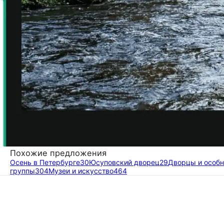
Похожие предложения
Осень в Петербурге
30
Юсуповский дворец
29
Дворцы и особн
группы
304
Музеи и искусство
464