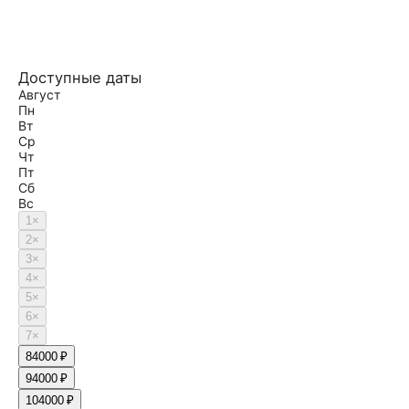
Доступные даты
Август
Пн
Вт
Ср
Чт
Пт
Сб
Вс
1
×
2
×
3
×
4
×
5
×
6
×
7
×
8
4000 ₽
9
4000 ₽
10
4000 ₽