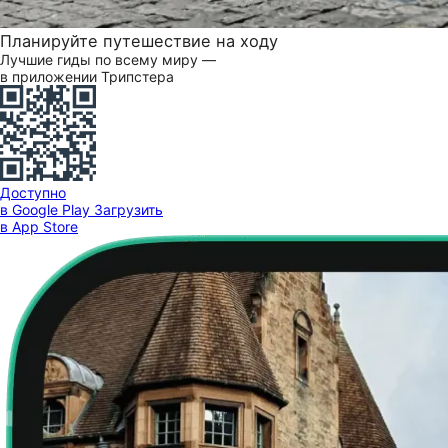
Планируйте путешествие на ходу
Лучшие гиды по всему миру —
в приложении Трипстера
Доступно
в Google Play
Загрузить
в App Store