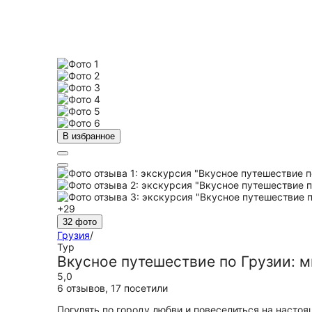
В избранное
+29
32 фото
Грузия
/
Тур
Вкусное путешествие по Грузии: м
5,0
6 отзывов
,
17 посетили
Погулять по городу любви и повеселиться на настоя