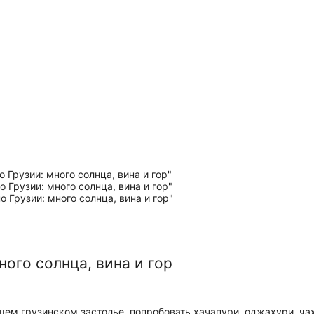
ного солнца, вина и гор
щем грузинском застолье, попробовать хачапури, оджахури, чах