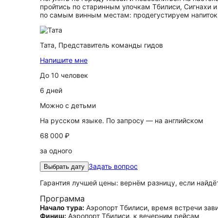
пройтись по старинным улочкам Тбилиси, Сигнахи и
по самым винным местам: продегустируем напиток и
Тата,
Представитель команды гидов
Напишите мне
До 10 человек
6 дней
Можно с детьми
На русском языке. По запросу — на английском
68 000 ₽
за одного
Задать вопрос
Выбрать дату
Гарантия лучшей цены: вернём разницу, если найд
Программа
Начало тура:
Аэропорт Тбилиси, время встречи зави
Финиш:
Аэропорт Тбилиси, к вечерним рейсам