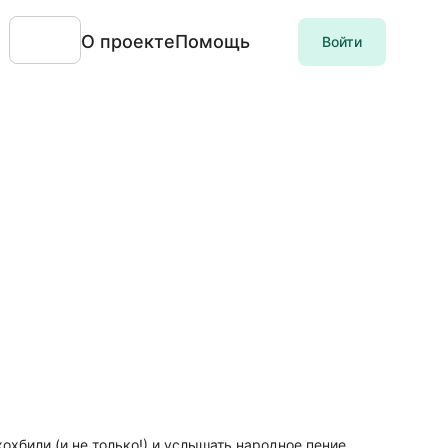
О проекте
Помощь
Войти
охбили (и не только!) и услышать народное пение,