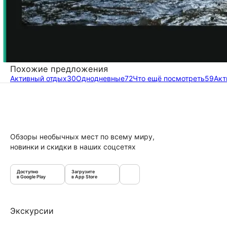
Похожие предложения
Активный отдых
30
Однодневные
72
Что ещё посмотреть
59
Акт
Обзоры необычных мест по всему миру,
новинки и скидки в наших соцсетях
Доступно
Загрузите
в Google Play
в App Store
Экскурсии