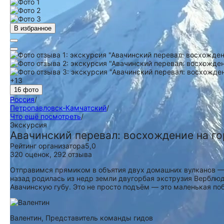
В избранное
+13
16 фото
Россия
/
Петропавловск-Камчатский
/
Что ещё посмотреть
/
Экскурсия
Авачинский перевал: восхождение на го
Рейтинг организатора
5,0
320 оценок
,
292 отзыва
Отправимся прямиком в объятия двух домашних вулканов — 
назад родилась из недр земли двугорбая экструзия Верблюд
Авачинскую губу. Это не просто подъём — это маленькая поб
Валентин,
Представитель команды гидов