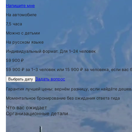
Напишите мне
На автомобиле
7,5 часа
Можно с детьми
На русском языке
Индивидуальный формат. Для 1–24 человек
59 900 ₽
59 900 ₽ за 1–3 человек или 15 900 ₽ за человека, если вас
Задать вопрос
Выбрать дату
Гарантия лучшей цены: вернём разницу, если найдёте дешев
Моментальное бронирование без ожидания ответа гида
Что вас ожидает
Организационные детали