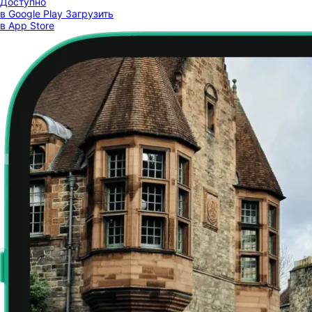
Доступно
в Google Play
Загрузить
в App Store