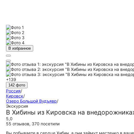
В избранное
+139
142 фото
Россия
/
Кировск
/
Озеро Большой Вудъявр
/
Экскурсия
В Хибины из Кировска на внедорожника
5,0
55 отзывов
,
370 посетили
Вы побываете в сердце Хибин, а они займут местечко в ваше