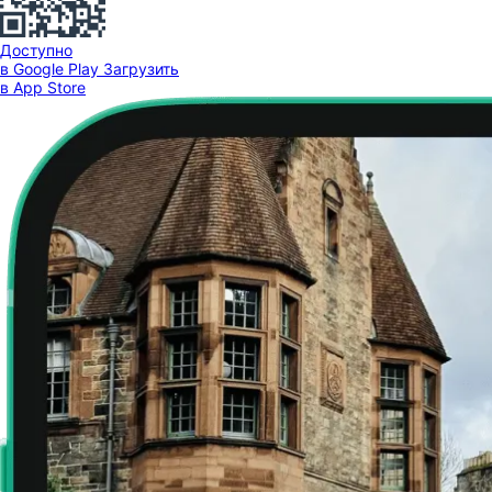
Доступно
в Google Play
Загрузить
в App Store