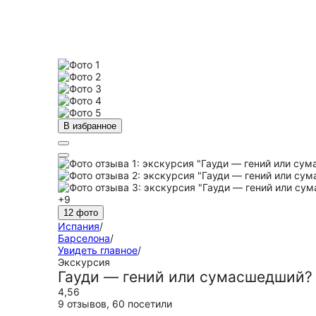
В избранное
+9
12 фото
Испания
/
Барселона
/
Увидеть главное
/
Экскурсия
Гауди — гений или сумаcшедший?
4,56
9 отзывов
,
60 посетили