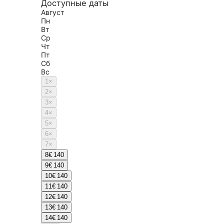
Доступные даты
Август
Пн
Вт
Ср
Чт
Пт
Сб
Вс
1
×
2
×
3
×
4
×
5
×
6
×
7
×
8
€ 140
9
€ 140
10
€ 140
11
€ 140
12
€ 140
13
€ 140
14
€ 140