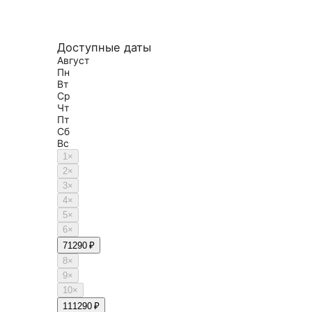
Доступные даты
Август
Пн
Вт
Ср
Чт
Пт
Сб
Вс
1
×
2
×
3
×
4
×
5
×
6
×
7
1290 ₽
8
×
9
×
10
×
11
1290 ₽