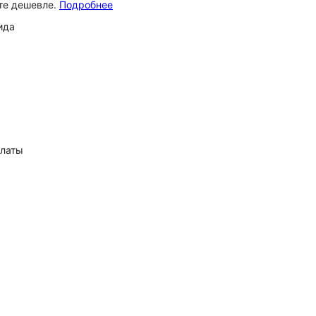
ёте дешевле.
Подробнее
ида
платы