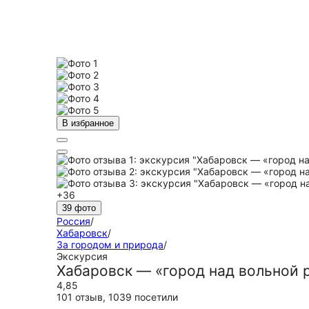
В избранное
+36
39 фото
Россия
/
Хабаровск
/
За городом и природа
/
Экскурсия
Хабаровск — «город над вольной 
4,85
101 отзыв
,
1039 посетили