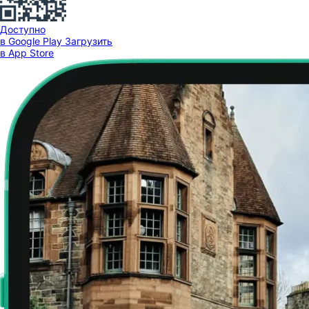
Доступно
в Google Play
Загрузить
в App Store