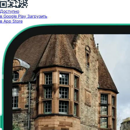
Доступно
в Google Play
Загрузить
в App Store