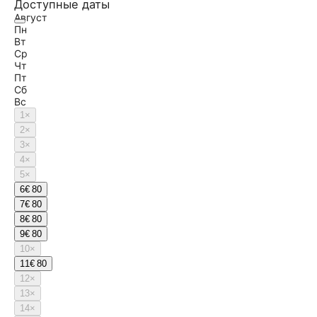
Доступные даты
Август
Пн
Вт
Ср
Чт
Пт
Сб
Вс
1
×
2
×
3
×
4
×
5
×
6
€ 80
7
€ 80
8
€ 80
9
€ 80
10
×
11
€ 80
12
×
13
×
14
×