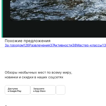
Похожие предложения
За городом
126
Развлечения
37
Активности
38
Мастер-классы
13
Обзоры необычных мест по всему миру,
новинки и скидки в наших соцсетях
Доступно
Загрузите
в Google Play
в App Store