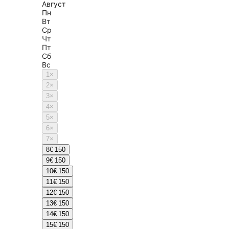
Август
Пн
Вт
Ср
Чт
Пт
Сб
Вс
1
×
2
×
3
×
4
×
5
×
6
×
7
×
8
€ 150
9
€ 150
10
€ 150
11
€ 150
12
€ 150
13
€ 150
14
€ 150
15
€ 150