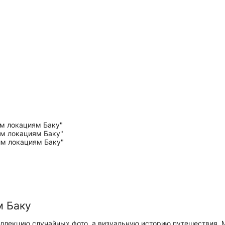
м Баку
е коллекцию случайных фото, а визуальную историю путешествия