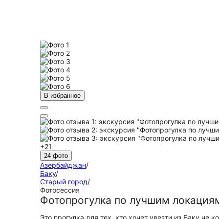
В избранное
+21
24 фото
Азербайджан
/
Баку
/
Старый город
/
Фотосессия
Фотопрогулка по лучшим локация
Это прогулка для тех, кто хочет увезти из Баку н