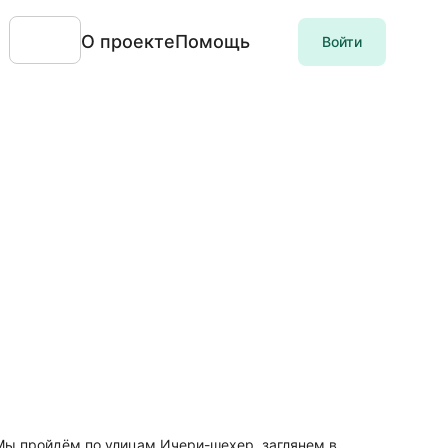
О проекте
Помощь
Войти
. Мы пройдём по улицам Ичери-шехер, заглянем в