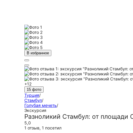
В избранное
+12
15 фото
Турция
/
Стамбул
/
Голубая мечеть
/
Экскурсия
Разноликий Стамбул: от площади 
5,0
1 отзыв
,
1 посетил