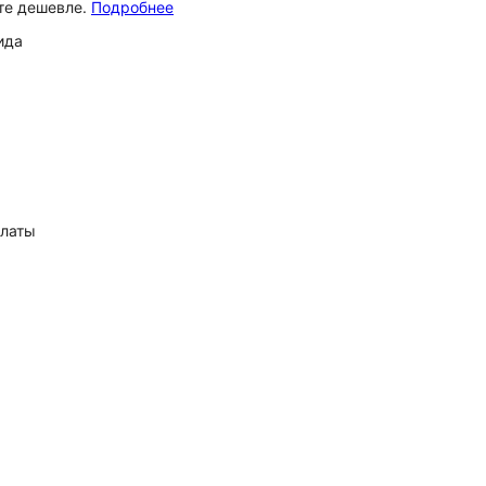
ёте дешевле.
Подробнее
ида
платы