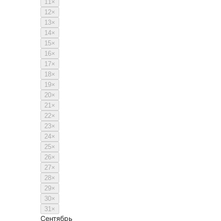
11
×
12
×
13
×
14
×
15
×
16
×
17
×
18
×
19
×
20
×
21
×
22
×
23
×
24
×
25
×
26
×
27
×
28
×
29
×
30
×
31
×
Сентябрь