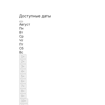
Доступные даты
Август
Пн
Вт
Ср
Чт
Пт
Сб
Вс
1
×
2
×
3
×
4
×
5
×
6
×
7
×
8
×
9
×
10
×