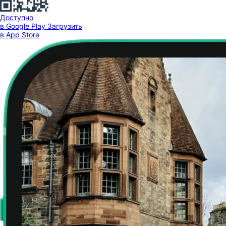
Доступно
в Google Play
Загрузить
в App Store