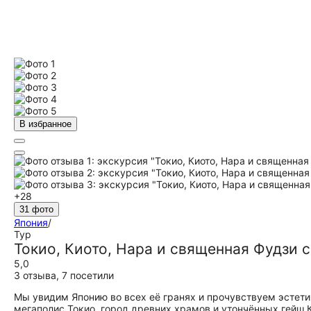
В избранное
+28
31 фото
Япония
/
Тур
Токио, Киото, Нара и священная Фудзи 
5,0
3 отзыва
,
7 посетили
Мы увидим Японию во всех её гранях и прочувствуем эстет
мегаполис Токио, город древних храмов и утончённых гейш 