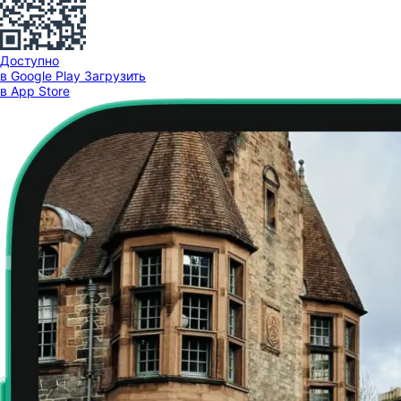
Доступно
в Google Play
Загрузить
в App Store