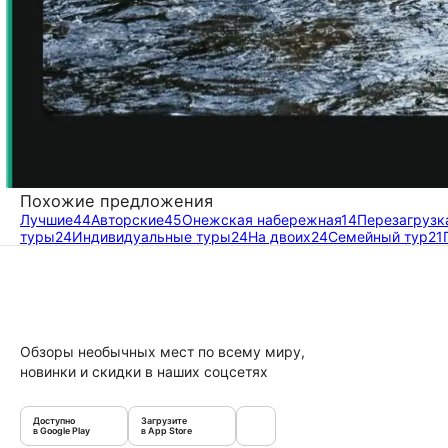
Похожие предложения
Лучшие
44
Авторские
45
Онежская набережная
14
Перезагрузк
туры
24
Индивидуальные туры
24
На двоих
24
Семейный тур
21
Обзоры необычных мест по всему миру,
новинки и скидки в наших соцсетях
Доступно
Загрузите
в Google Play
в App Store