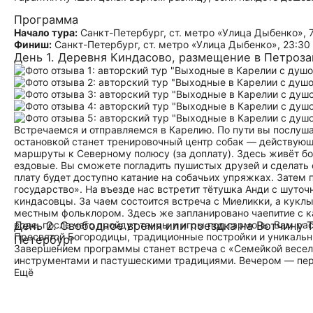
Программа
Начало тура:
Санкт-Петербург, ст. метро «Улица Дыбенко», 
Финиш:
Санкт-Петербург, ст. метро «Улица Дыбенко», 23:30
День 1. Деревня Киндасово, размещение в Петроз
Встречаемся и отправляемся в Карелию. По пути вы послуша
остановкой станет тренировочный центр собак — действующ
маршруты к Северному полюсу (за доплату). Здесь живёт б
ездовые. Вы сможете погладить пушистых друзей и сделать 
плату будет доступно катание на собачьих упряжках. Зате
государство». На въезде нас встретит тётушка Анди с шуто
киндасовцы. За чаем состоится встреча с Миеликки, а кукл
местным фольклором. Здесь же запланировано чаепитие с к
воде, после чего пройдут танцы и игры под гармонь. Вам р
День 2. Свободное время или поездка на Вотчину Т
Пресвятой Богородицы, традиционные постройки и уникальны
Петербург
Завершением программы станет встреча с «Семейкой весел
инструментами и пастушескими традициями. Вечером — пере
Ещё