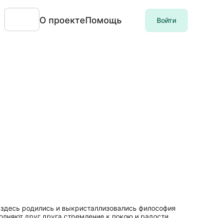
О проекте
Помощь
Войти
— здесь родились и выкристаллизовались философия
полняют друг друга стремление к покою и радости