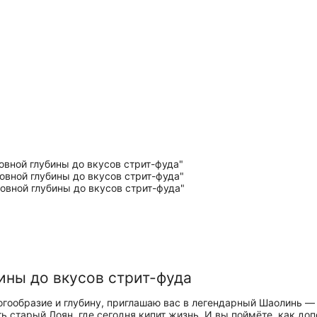
ины до вкусов стрит-фуда
многообразие и глубину, приглашаю вас в легендарный Шаолинь 
ь старый Лоян, где сегодня кипит жизнь. И вы поймёте, как до