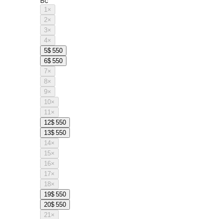
Вс
1
×
2
×
3
×
4
×
5
$ 550
6
$ 550
7
×
8
×
9
×
10
×
11
×
12
$ 550
13
$ 550
14
×
15
×
16
×
17
×
18
×
19
$ 550
20
$ 550
21
×