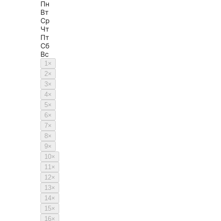
Пн
Вт
Ср
Чт
Пт
Сб
Вс
1
×
2
×
3
×
4
×
5
×
6
×
7
×
8
×
9
×
10
×
11
×
12
×
13
×
14
×
15
×
16
×