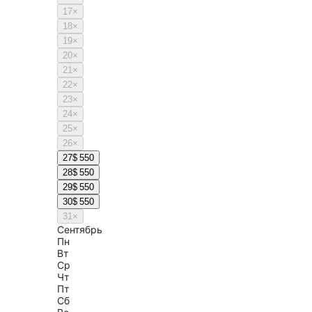
17
×
18
×
19
×
20
×
21
×
22
×
23
×
24
×
25
×
26
×
27
$ 550
28
$ 550
29
$ 550
30
$ 550
31
×
Сентябрь
Пн
Вт
Ср
Чт
Пт
Сб