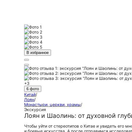
В избранное
+3
6 фото
Китай
/
Лоян
/
Монастыри, церкви, храмы
/
Экскурсия
Лоян и Шаолинь: от духовной глуб
Чтобы уйти от стереотипов о Китае и увидеть его 
и боевые искусства. А после отправимся исследоват