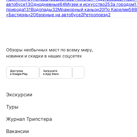
автобусе
13
Однодневные
64
Музеи и искусство
25
За городом
1
природа
131
Водопады
32
Мраморный каньон
20
По Карелии
58
В
«Бастионъ»
2
Обзорные на автобусе
2
Ретропоезд
2
Обзоры необычных мест по всему миру,
новинки и скидки в наших соцсетях
Доступно
Загрузите
в Google Play
в App Store
Экскурсии
Туры
Журнал Трипстера
Вакансии