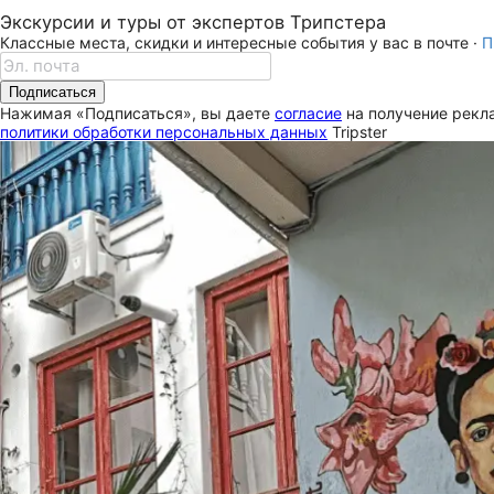
Экскурсии и туры от экспертов Трипстера
Классные места, скидки и интересные события у вас в почте ·
П
Подписаться
Нажимая «Подписаться», вы даете
согласие
на получение рекла
политики обработки персональных данных
Tripster