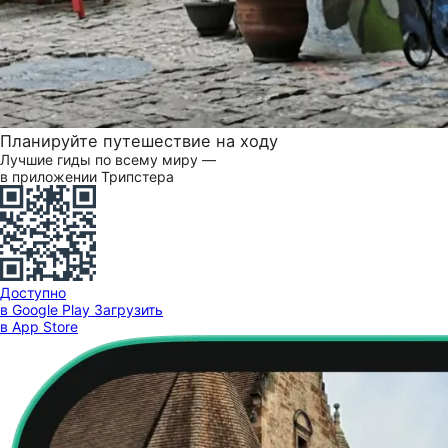
Планируйте путешествие на ходу
Лучшие гиды по всему миру —
в приложении Трипстера
Доступно
в Google Play
Загрузить
в App Store