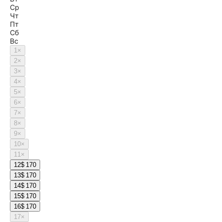
Ср
Чт
Пт
Сб
Вс
1
×
2
×
3
×
4
×
5
×
6
×
7
×
8
×
9
×
10
×
11
×
12
$ 170
13
$ 170
14
$ 170
15
$ 170
16
$ 170
17
×