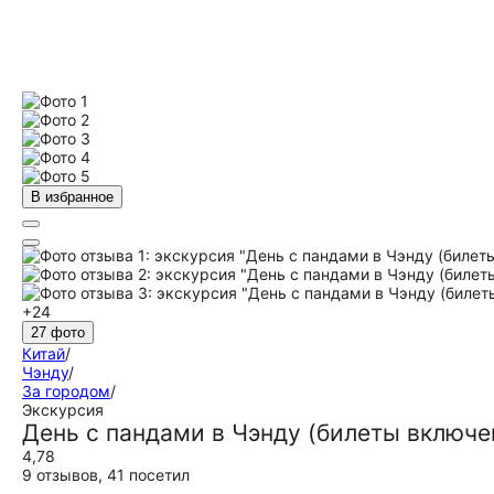
В избранное
+24
27 фото
Китай
/
Чэнду
/
За городом
/
Экскурсия
День с пандами в Чэнду (билеты включе
4,78
9 отзывов
,
41 посетил