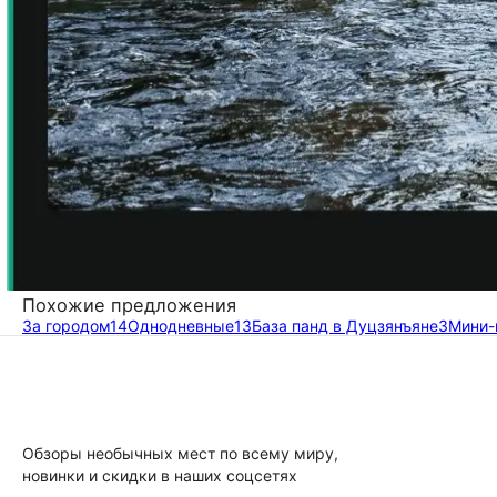
Похожие предложения
За городом
14
Однодневные
13
База панд в Дуцзянъяне
3
Мини-
Обзоры необычных мест по всему миру,
новинки и скидки в наших соцсетях