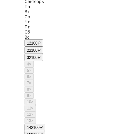
Сентябрь
Пн
Вт
Ср
Чт
Пт
Сб
Вс
1
2100 ₽
2
2100 ₽
3
2100 ₽
4
×
5
×
6
×
7
×
8
×
9
×
10
×
11
×
12
×
13
×
14
2100 ₽