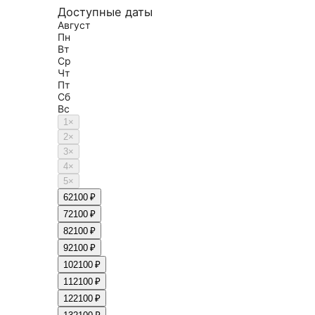
Доступные даты
Август
Пн
Вт
Ср
Чт
Пт
Сб
Вс
1
×
2
×
3
×
4
×
5
×
6
2100 ₽
7
2100 ₽
8
2100 ₽
9
2100 ₽
10
2100 ₽
11
2100 ₽
12
2100 ₽