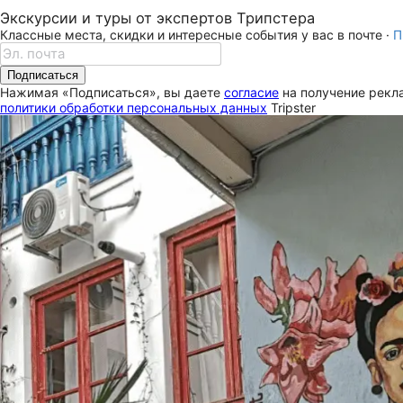
Экскурсии и туры от экспертов Трипстера
Классные места, скидки и интересные события у вас в почте ·
П
Подписаться
Нажимая «Подписаться», вы даете
согласие
на получение рекла
политики обработки персональных данных
Tripster