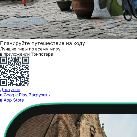
Планируйте путешествие на ходу
Лучшие гиды по всему миру —
в приложении Трипстера
Доступно
в Google Play
Загрузить
в App Store