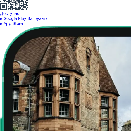
Доступно
в Google Play
Загрузить
в App Store