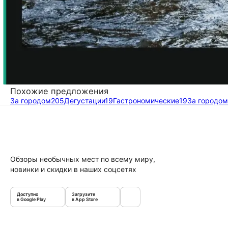
Похожие предложения
За городом
205
Дегустации
19
Гастрономические
19
За городом
Обзоры необычных мест по всему миру,
новинки и скидки в наших соцсетях
Доступно
Загрузите
в Google Play
в App Store