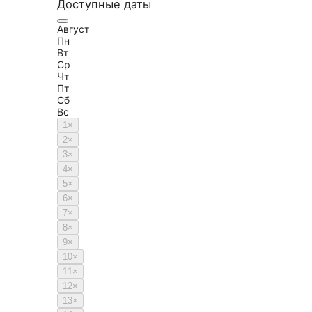
Доступные даты
Август
Пн
Вт
Ср
Чт
Пт
Сб
Вс
1
×
2
×
3
×
4
×
5
×
6
×
7
×
8
×
9
×
10
×
11
×
12
×
13
×