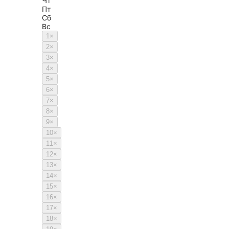
Чт
Пт
Сб
Вс
1
×
2
×
3
×
4
×
5
×
6
×
7
×
8
×
9
×
10
×
11
×
12
×
13
×
14
×
15
×
16
×
17
×
18
×