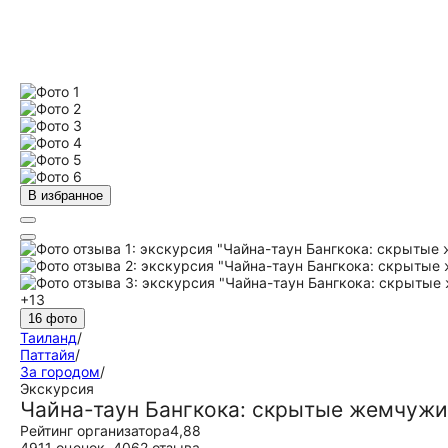
В избранное
+13
16 фото
Таиланд
/
Паттайя
/
За городом
/
Экскурсия
Чайна-таун Бангкока: скрытые жемчужин
Рейтинг организатора
4,88
4911 оценок
,
4062 отзыва