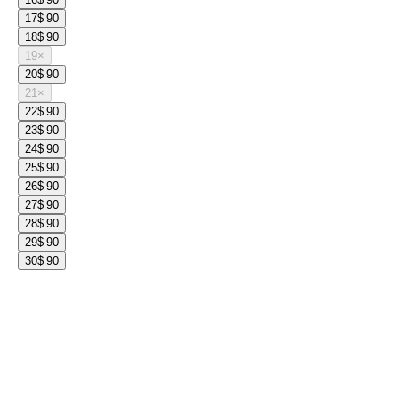
17
$ 90
18
$ 90
19
×
20
$ 90
21
×
22
$ 90
23
$ 90
24
$ 90
25
$ 90
26
$ 90
27
$ 90
28
$ 90
29
$ 90
30
$ 90