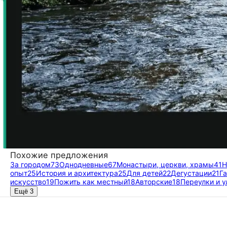
Похожие предложения
За городом
73
Однодневные
67
Монастыри, церкви, храмы
41
Н
опыт
25
История и архитектура
25
Для детей
22
Дегустации
21
Г
искусство
19
Пожить как местный
18
Авторские
18
Переулки и 
Ещё 3