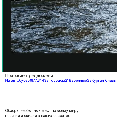
Похожие предложения
На автобусе
56
МАЗ
14
За городом
218
Военные
33
Курган Славы
Обзоры необычных мест по всему миру,
новинки и скидки в наших соцсетях