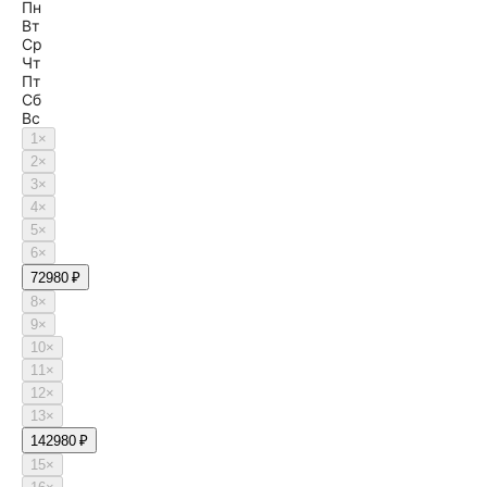
Пн
Вт
Ср
Чт
Пт
Сб
Вс
1
×
2
×
3
×
4
×
5
×
6
×
7
2980 ₽
8
×
9
×
10
×
11
×
12
×
13
×
14
2980 ₽
15
×