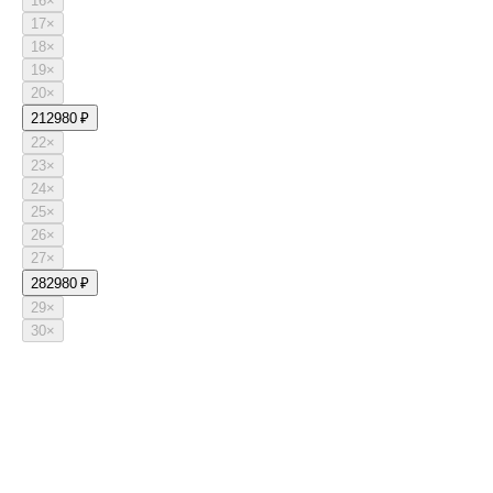
16
×
17
×
18
×
19
×
20
×
21
2980 ₽
22
×
23
×
24
×
25
×
26
×
27
×
28
2980 ₽
29
×
30
×