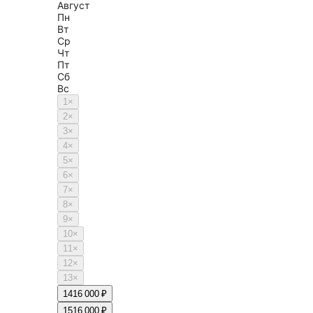
Август
Пн
Вт
Ср
Чт
Пт
Сб
Вс
1
×
2
×
3
×
4
×
5
×
6
×
7
×
8
×
9
×
10
×
11
×
12
×
13
×
14
16 000 ₽
15
16 000 ₽