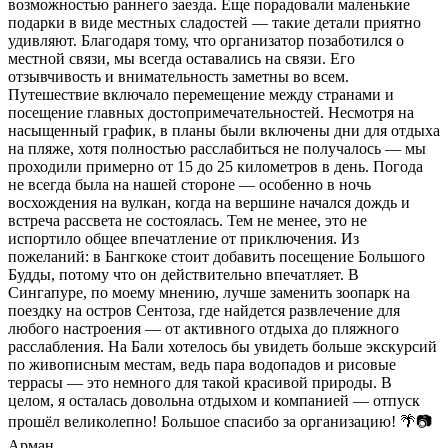
возможностью раннего заезда. Еще порадовали маленькие
подарки в виде местных сладостей — такие детали приятно
удивляют. Благодаря тому, что организатор позаботился о
местной связи, мы всегда оставались на связи. Его
отзывчивость и внимательность заметны во всем.
Путешествие включало перемещение между странами и
посещение главных достопримечательностей. Несмотря на
насыщенный график, в планы были включены дни для отдыха
на пляже, хотя полностью расслабиться не получалось — мы
проходили примерно от 15 до 25 километров в день. Погода
не всегда была на нашей стороне — особенно в ночь
восхождения на вулкан, когда на вершине начался дождь и
встреча рассвета не состоялась. Тем не менее, это не
испортило общее впечатление от приключения. Из
пожеланий: в Бангкоке стоит добавить посещение Большого
Будды, потому что он действительно впечатляет. В
Сингапуре, по моему мнению, лучше заменить зоопарк на
поездку на остров Сентоза, где найдется развлечение для
любого настроения — от активного отдыха до пляжного
расслабления. На Бали хотелось бы увидеть больше экскурсий
по живописным местам, ведь пара водопадов и рисовые
террасы — это немного для такой красивой природы. В
целом, я осталась довольна отдыхом и компанией — отпуск
прошёл великолепно! Большое спасибо за организацию! 🌴📷
Арман