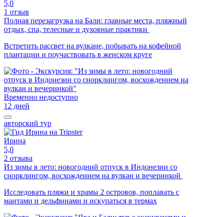
5,0
1 отзыв
Полная перезагрузка на Бали: главные места, пляжный
отдых, спа, телесные и духовные практики
Встретить рассвет на вулкане, побывать на кофейной
плантации и поучаствовать в женском круге
Временно недоступно
12 дней
авторский тур
Ирина
5,0
2 отзыва
Из зимы в лето: новогодний отпуск в Индонезии со
снорклингом, восхождением на вулкан и вечеринкой
Исследовать пляжи и храмы 2 островов, поплавать с
мантами и дельфинами и искупаться в термах