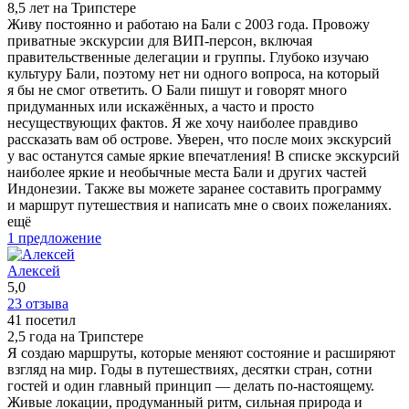
8,5 лет на Трипстере
Живу постоянно и работаю на Бали с 2003 года. Провожу
приватные экскурсии для ВИП-персон, включая
правительственные делегации и группы. Глубоко изучаю
культуру Бали, поэтому нет ни одного вопроса, на который
я бы не смог ответить. О Бали пишут и говорят много
придуманных или искажённых, а часто и просто
несуществующих фактов. Я же хочу наиболее правдиво
рассказать вам об острове. Уверен, что после моих экскурсий
у вас останутся самые яркие впечатления! В списке экскурсий
наиболее яркие и необычные места Бали и других частей
Индонезии. Также вы можете заранее составить программу
и маршрут путешествия и написать мне о своих пожеланиях.
ещё
1 предложение
Алексей
5,0
23 отзыва
41 посетил
2,5 года на Трипстере
Я создаю маршруты, которые меняют состояние и расширяют
взгляд на мир. Годы в путешествиях, десятки стран, сотни
гостей и один главный принцип — делать по-настоящему.
Живые локации, продуманный ритм, сильная природа и