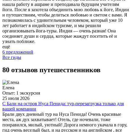
нашла работу в ашраме и преподавала будущим учителям
йоги. После я захотела объединить мою любовь к йоге, Индии
и путешествиям, чтобы делиться любовью и светом с вами. Я
познакомилась с удивительным человеком, который уже 10
лет работает в индийском туризме, и мы решили
организовывать йога-туры. Индия — очень разная! Она
соединяет души и сердца, которые жаждут посетить её и
узнать поближе.
ещё
6 предложений
Все гиды
80 отзывов путешественников
Елена
Опыт: 1 экскурсия
25 июля 2026
С Бали на остров Нуса Пенида: тур-перезагрузка только для
вашей компании
Брали двух дневный тур на Нуса Пенида! Очень красивые
места, аж дух захватывает! Отель, где ночевали, тоже
понравился, милый, уютный! Дорога немного укачала в гору,
гид очень веселый был, и на русском и на английском , все