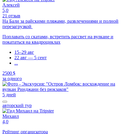
Алексей
5,0
21 отзыв
На Бали за райскими пляжами, развлечениями и полной
перезагрузкой
Поплавать со скатами, встретить рассвет на вулкане и
покататься на квадроциклах
15–29 авг
22 авг — 5 сент
...
2500 $
за одного
5 дней
авторский тур
Михаил
4,0
Рейтинг организатора