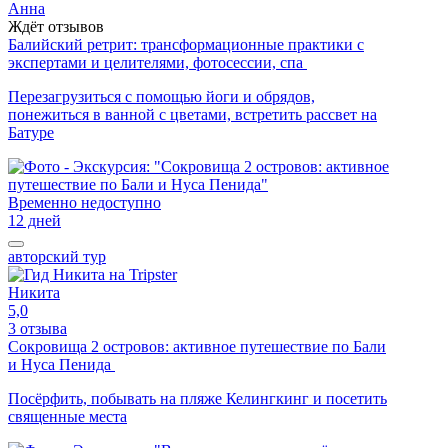
Анна
Ждёт отзывов
Балийский ретрит: трансформационные практики с
экспертами и целителями, фотосессии, спа
Перезагрузиться с помощью йоги и обрядов,
понежиться в ванной с цветами, встретить рассвет на
Батуре
Временно недоступно
12 дней
авторский тур
Никита
5,0
3 отзыва
Сокровища 2 островов: активное путешествие по Бали
и Нуса Пенида
Посёрфить, побывать на пляже Келингкинг и посетить
священные места