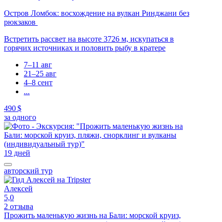
Остров Ломбок: восхождение на вулкан Ринджани без
рюкзаков
Встретить рассвет на высоте 3726 м, искупаться в
горячих источниках и половить рыбу в кратере
7–11 авг
21–25 авг
4–8 сент
...
490 $
за одного
19 дней
авторский тур
Алексей
5,0
2 отзыва
Прожить маленькую жизнь на Бали: морской круиз,