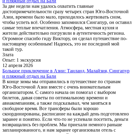
и пляжный отдых на Бали
За две недели нам удалось охватить главные
достопримечательности сразу четырех стран Юго-Восточной
Азии, времени было мало, приходилось жертвовать сном,
чтобы успеть всё. Особенно запомнился Сингапур, он оставил
самые теплые впечатления. Атмосфера, местная кухня и
жители действительно погрузили в аутентичность региона.
Огромное спасибо гиду Виктору, он сделал путешествие по-
настоящему особенным! Надеюсь, это не последний мой
такой тур.
Злата
Опыт: 1 экскурсия
12 апреля 2026
Большое приключение в Азии: Таиланд, Малайзия, Сингапур
и пляжный отдых на Бали
В конце зимы мы отправились в путешествие по странам
Юго-Восточной Азии вместе с очень внимательным
организатором. С самого начала он помогал с выбором
билетов, давая советы по оптимальному времени и
авиакомпаниям, а также подсказывал, чем заняться в
свободное время. Все трансферы были хорошо
скоординированы, расписание на каждый день подготовлено
заранее и понятно. Если что-то не успевали посетить, деньги
возвращались без проблем. Мы приехали немного раньше
запланированного, и нам заранее организовали отель с