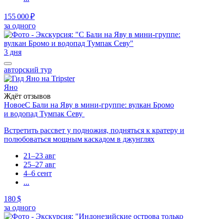
155 000 ₽
за одного
3 дня
авторский тур
Яно
Ждёт отзывов
Новое
С Бали на Яву в мини-группе: вулкан Бромо
и водопад Тумпак Севу
Встретить рассвет у подножия, подняться к кратеру и
полюбоваться мощным каскадом в джунглях
21–23 авг
25–27 авг
4–6 сент
...
180 $
за одного