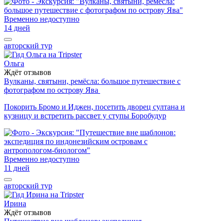
Временно недоступно
14 дней
авторский тур
Ольга
Ждёт отзывов
Вулканы, святыни, ремёсла: большое путешествие с
фотографом по острову Ява
Покорить Бромо и Иджен, посетить дворец султана и
кузницу и встретить рассвет у ступы Боробудур
Временно недоступно
11 дней
авторский тур
Ирина
Ждёт отзывов