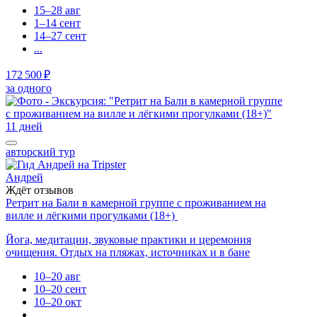
15–28 авг
1–14 сент
14–27 сент
...
172 500 ₽
за одного
11 дней
авторский тур
Андрей
Ждёт отзывов
Ретрит на Бали в камерной группе с проживанием на
вилле и лёгкими прогулками (18+)
Йога, медитации, звуковые практики и церемония
очищения. Отдых на пляжах, источниках и в бане
10–20 авг
10–20 сент
10–20 окт
...