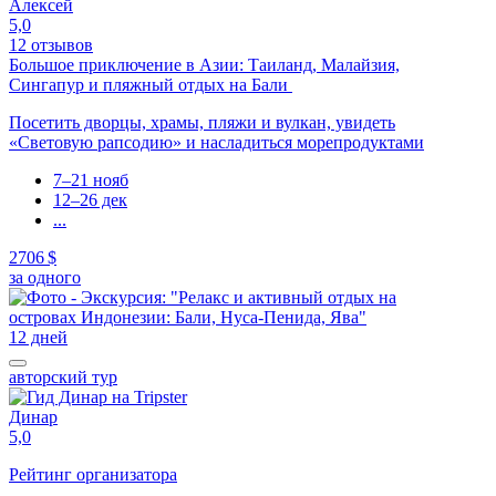
Алексей
5,0
12 отзывов
Большое приключение в Азии: Таиланд, Малайзия,
Сингапур и пляжный отдых на Бали
Посетить дворцы, храмы, пляжи и вулкан, увидеть
«Световую рапсодию» и насладиться морепродуктами
7–21 нояб
12–26 дек
...
2706 $
за одного
12 дней
авторский тур
Динар
5,0
Рейтинг организатора