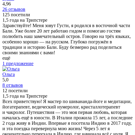
4,96
26 отзывов
125 посетили
1,5 года на Трипстере
Здравствуйте! Меня зовут Густи, я родился в восточной части
Бали. Уже более 20 лет работаю гидом и помогаю гостям
полюбить наш замечательный остров. Говорю на трёх языках,
особенно хорошо — на русском. Глубоко погружён в
традиции и историю Бали. Буду безмерно рад поделиться
своими знаниями с вами!
ещё
1 предложение
Ольга
5,0
8 отзывов
12 посетили
1,5 года на Трипстере
Всех приветствую! Я мастер по шивананда-йоге и медитации,
йогатерапевт, ведический нумеролог, кристаллотерапевт
и чакролог. Путешествия — это моя первая любовь, которая
началась ещё в юности. В Италии прожила 15 лет, а последние
2 года живу в Индии. Впервые я посетила Индию в 2017 году,
и эта поездка перевернула мою жизнь! Через 5 лет я
окончательно переехала в Индию, где начинала всё с нуля. Я