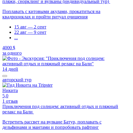
пляжи, снорклинг и вулканы (индивидуальный тур)
Поплавать с китовыми акулами, прокатиться на
квадроциклах и пройти ритуал очищения
15 авг — 2 сент
22 авг — 9 сент
...
4000 $
за одного
14 дней
авторский тур
Никита
5,0
1 отзыв
Приключения под солнцем: активный отдых и пляжный
релакс на Бали
Встретить рассвет на вулкане Батур, поплавать с
дельфинами и мантами и попробовать рафтинг