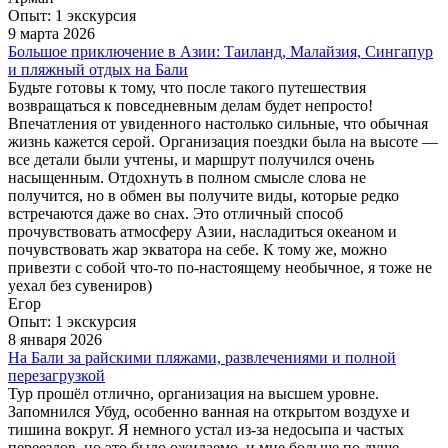
Опыт: 1 экскурсия
9 марта 2026
Большое приключение в Азии: Таиланд, Малайзия, Сингапур
и пляжный отдых на Бали
Будьте готовы к тому, что после такого путешествия
возвращаться к повседневным делам будет непросто!
Впечатления от увиденного настолько сильные, что обычная
жизнь кажется серой. Организация поездки была на высоте —
все детали были учтены, и маршрут получился очень
насыщенным. Отдохнуть в полном смысле слова не
получится, но в обмен вы получите виды, которые редко
встречаются даже во снах. Это отличный способ
прочувствовать атмосферу Азии, насладиться океаном и
почувствовать жар экватора на себе. К тому же, можно
привезти с собой что-то по-настоящему необычное, я тоже не
уехал без сувениров)
Егор
Опыт: 1 экскурсия
8 января 2026
На Бали за райскими пляжами, развлечениями и полной
перезагрузкой
Тур прошёл отлично, организация на высшем уровне.
Запомнился Убуд, особенно ванная на открытом воздухе и
тишина вокруг. Я немного устал из-за недосыпа и частых
переездов, но это было ожидаемо, и мне больше по душе