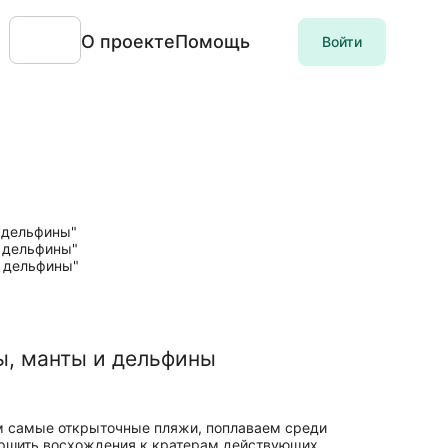
О проекте
Помощь
Войти
ы, манты и дельфины
им самые открыточные пляжи, поплаваем среди
ершить восхождения к кратерам действующих