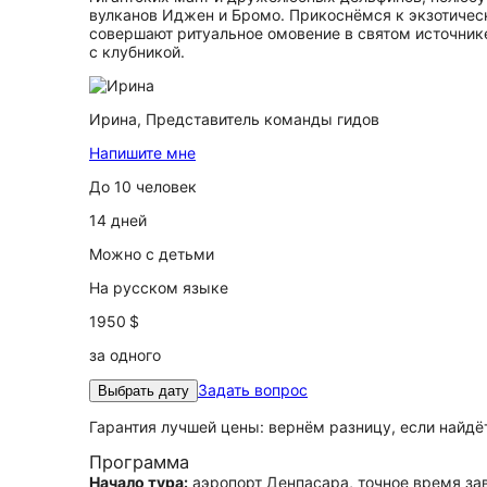
вулканов Иджен и Бромо. Прикоснёмся к экзотичес
совершают ритуальное омовение в святом источник
с клубникой.
Ирина,
Представитель команды гидов
Напишите мне
До 10 человек
14 дней
Можно с детьми
На русском языке
1950 $
за одного
Задать вопрос
Выбрать дату
Гарантия лучшей цены: вернём разницу, если найд
Программа
Начало тура:
аэропорт Денпасара, точное время зав