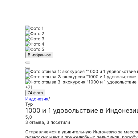
В избранное
+71
74 фото
Индонезия
/
Тур
1000 и 1 удовольствие в Индонез
5,0
3 отзыва
,
3 посетили
Отправляемся в удивительную Индонезию за массой
гигантских мант и дружелюбных дельфинов, полюб