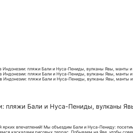
ии: пляжи Бали и Нуса-Пениды, вулканы Яв
 ярких впечатлений! Мы объездим Бали и Нуса-Пениду: посет
уемся каскадами рисовых террас. Побываем на Яве, чтобы сов