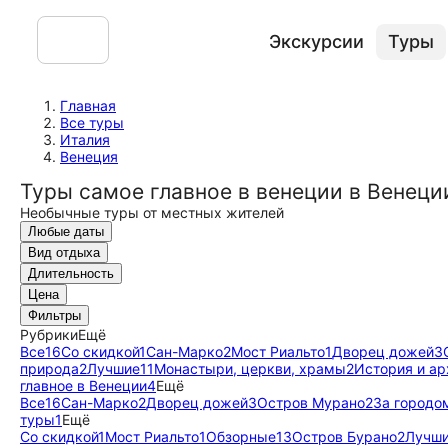
Экскурсии
Туры
Главная
Все туры
Италия
Венеция
Туры самое главное в венеции в Венеци
Необычные туры от местных жителей
Любые даты
Вид отдыха
Длительность
Цена
Фильтры
Рубрики
Ещё
Все
16
Со скидкой
1
Сан-Марко
2
Мост Риальто
1
Дворец дожей
3
природа
2
Лучшие
11
Монастыри, церкви, храмы
2
История и ар
главное в Венеции
4
Ещё
Все
16
Сан-Марко
2
Дворец дожей
3
Остров Мурано
2
За городо
туры
1
Ещё
Со скидкой
1
Мост Риальто
1
Обзорные
13
Остров Бурано
2
Лучш