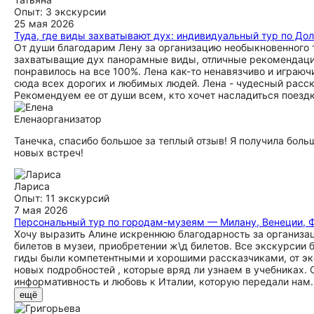
Опыт: 3 экскурсии
25 мая 2026
Туда, где виды захватывают дух: индивидуальный тур по Д
От души благодарим Лену за организацию необыкновенного
захватыващие дух панорамные виды, отличные рекомендации
понравилось на все 100%. Лена как-то ненавязчиво и играюч
сюда всех дорогих и любимых людей. Лена - чудесный расска
Рекомендуем ее от души всем, кто хочет насладиться поездк
Елена
организатор
Танечка, спасибо большое за теплый отзыв! Я получила боль
новых встреч!
Лариса
Опыт: 11 экскурсий
7 мая 2026
Персональный тур по городам-музеям — Милану, Венеции, 
Хочу выразить Алине искреннюю благодарность за организа
билетов в музеи, приобретении ж\д билетов. Все экскурсии
гиды были компетентными и хорошими рассказчиками, от эк
новых подробностей , которые вряд ли узнаем в учебниках. 
информативность и любовь к Италии, которую передали нам.
ещё