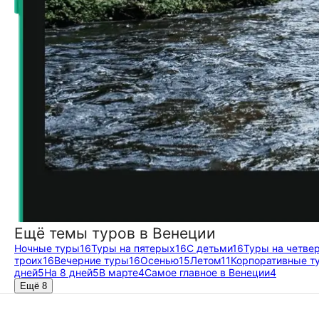
Ещё темы туров в Венеции
Ночные туры
16
Туры на пятерых
16
С детьми
16
Туры на четве
троих
16
Вечерние туры
16
Осенью
15
Летом
11
Корпоративные т
дней
5
На 8 дней
5
В марте
4
Самое главное в Венеции
4
Ещё 8