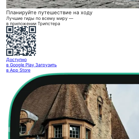
Планируйте путешествие на ходу
Лучшие гиды по всему миру —
в приложении Трипстера
Доступно
в Google Play
Загрузить
в App Store