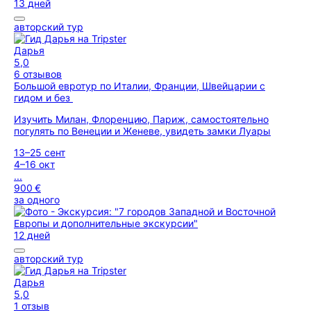
13 дней
авторский тур
Дарья
5,0
6 отзывов
Большой евротур по Италии, Франции, Швейцарии с
гидом и без
Изучить Милан, Флоренцию, Париж, самостоятельно
погулять по Венеции и Женеве, увидеть замки Луары
13–25 сент
4–16 окт
...
900 €
за одного
12 дней
авторский тур
Дарья
5,0
1 отзыв