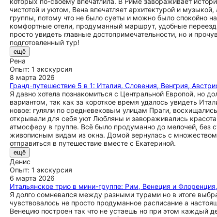
которых по-своему впечатлила. В Риме завораживает истори
чистотой и уютом, Вена впечатляет архитектурой и музыкой
группы, потому что не было суеты и можно было спокойно н
комфортные отели, продуманный маршрут, удобные переезды 
просто увидеть главные достопримечательности, но и прочу
подготовленный тур!
ещё
Рена
Опыт: 1 экскурсия
8 марта 2026
Гранд-путешествие 5 в 1: Италия, Словения, Венгрия, Австри
Я давно хотела познакомиться с Центральной Европой, но дол
вариантом, так как за короткое время удалось увидеть Ита
новое: гуляли по средневековым улицам Праги, восхищалис
открывали для себя уют Любляны и завораживались красот
атмосферу в группе. Всё было продуманно до мелочей, без
живописным видам из окна. Домой вернулась с множеством
отправиться в путешествие вместе с Екатериной.
ещё
Денис
Опыт: 1 экскурсия
6 марта 2026
Итальянское трио в мини-группе: Рим, Венеция и Флоренция
Я долго сомневался между разными турами но в итоге выбра
чувствовалось не просто продуманное расписание а настоя
Венецию построен так что не устаешь но при этом каждый 