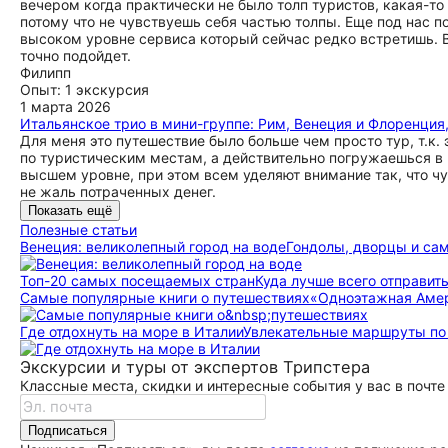
вечером когда практически не было толп туристов, какая-то
потому что не чувствуешь себя частью толпы. Еще под нас п
высоком уровне сервиса который сейчас редко встретишь. В
точно подойдет.
Филипп
Опыт: 1 экскурсия
1 марта 2026
Итальянское трио в мини-группе: Рим, Венеция и Флоренция
Для меня это путешествие было больше чем просто тур, т.к. 
по туристическим местам, а действительно погружаешься в 
высшем уровне, при этом всем уделяют внимание так, что ч
не жаль потраченных денег.
Показать ещё
Полезные статьи
Венеция: великолепный город на воде
Гондолы, дворцы и сам
Топ-20 самых посещаемых стран
Куда лучше всего отправить
Самые популярные книги о путешествиях
«Одноэтажная Амери
Где отдохнуть на море в Италии
Увлекательные маршруты по д
Экскурсии и туры от экспертов Трипстера
Классные места, скидки и интересные события у вас в почте
Подписаться