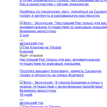
Рио и окрестностям с лёгким треккингом
Пройтись по городскому лесу, подняться на Сахарн
голову и заглянуть в карнавальную мастерскую
Временно недоступно
3 дня
авторский тур
Клаудиа
Ждёт отзывов
Настоящий Рио только для вас: индивидуальное
путешествие по знаковым локациям
Посетить вершину Корковаду, увидеть Сахарную
голову и отдохнуть на пляже Жоатинга
Временно недоступно
16 дней
авторский тур