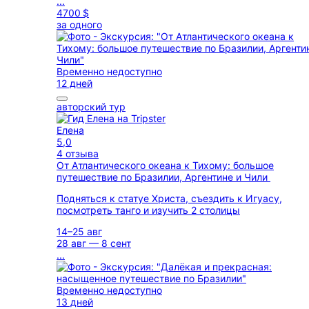
...
4700 $
за одного
Временно недоступно
12 дней
авторский тур
Елена
5,0
4 отзыва
От Атлантического океана к Тихому: большое
путешествие по Бразилии, Аргентине и Чили
Подняться к статуе Христа, съездить к Игуасу,
посмотреть танго и изучить 2 столицы
14–25 авг
28 авг — 8 сент
...
Временно недоступно
13 дней