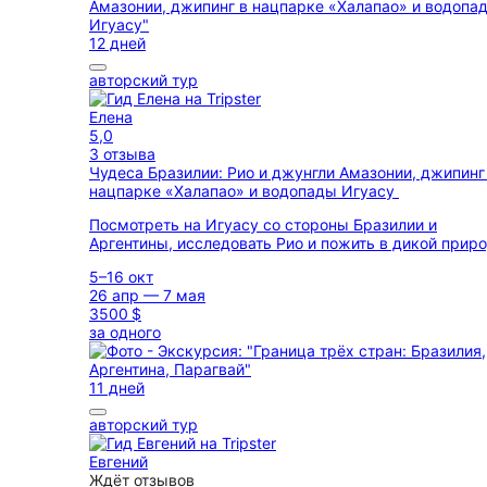
12 дней
авторский тур
Елена
5,0
3 отзыва
Чудеса Бразилии: Рио и джунгли Амазонии, джипинг
нацпарке «Халапао» и водопады Игуасу
Посмотреть на Игуасу со стороны Бразилии и
Аргентины, исследовать Рио и пожить в дикой прир
5–16 окт
26 апр — 7 мая
3500 $
за одного
11 дней
авторский тур
Евгений
Ждёт отзывов