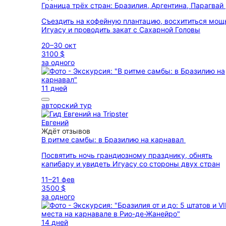
Граница трёх стран: Бразилия, Аргентина, Парагвай
Съездить на кофейную плантацию, восхититься мо
Игуасу и проводить закат с Сахарной Головы
20–30 окт
3100 $
за одного
11 дней
авторский тур
Евгений
Ждёт отзывов
В ритме самбы: в Бразилию на карнавал
Посвятить ночь грандиозному празднику, обнять
капибару и увидеть Игуасу со стороны двух стран
11–21 фев
3500 $
за одного
14 дней