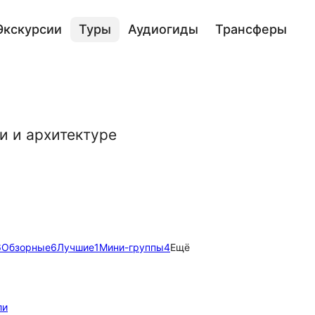
Экскурсии
Туры
Аудиогиды
Трансферы
и и архитектуре
6
Обзорные
6
Лучшие
1
Мини-группы
4
Ещё