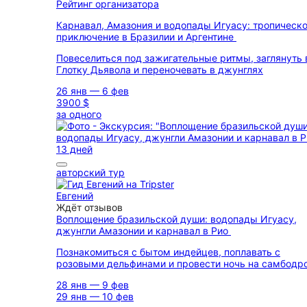
Рейтинг организатора
Карнавал, Амазония и водопады Игуасу: тропическ
приключение в Бразилии и Аргентине
Повеселиться под зажигательные ритмы, заглянуть 
Глотку Дьявола и переночевать в джунглях
26 янв — 6 фев
3900 $
за одного
13 дней
авторский тур
Евгений
Ждёт отзывов
Воплощение бразильской души: водопады Игуасу,
джунгли Амазонии и карнавал в Рио
Познакомиться с бытом индейцев, поплавать с
розовыми дельфинами и провести ночь на самбодр
28 янв — 9 фев
29 янв — 10 фев