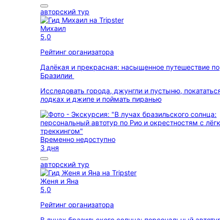
авторский тур
Михаил
5,0
Рейтинг организатора
Далёкая и прекрасная: насыщенное путешествие по
Бразилии
Исследовать города, джунгли и пустыню, покататьс
лодках и джипе и поймать пиранью
Временно недоступно
3 дня
авторский тур
Женя и Яна
5,0
Рейтинг организатора
В лучах бразильского солнца: персональный автоту