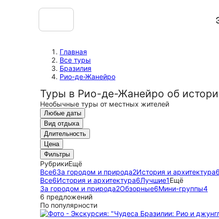
Главная
Все туры
Бразилия
Рио-де-Жанейро
Туры в Рио-де-Жанейро об истори
Необычные туры от местных жителей
Любые даты
Вид отдыха
Длительность
Цена
Фильтры
Рубрики
Ещё
Все
6
За городом и природа
2
История и архитектура
Все
6
История и архитектура
6
Лучшие
1
Ещё
За городом и природа
2
Обзорные
6
Мини-группы
4
6 предложений
По популярности