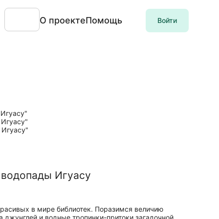
О проекте
Помощь
Войти
и водопады Игуасу
расивых в мире библиотек. Поразимся величию
са джунглей и водные тропинки-притоки загадочной