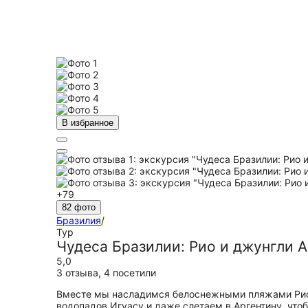
В избранное
+79
82 фото
Бразилия
/
Тур
Чудеса Бразилии: Рио и джунгли 
5,0
3 отзыва
,
4 посетили
Вместе мы насладимся белоснежными пляжами Рио 
водопадов Игуасу и даже слетаем в Аргентину, что