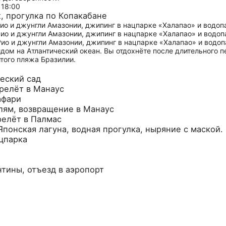
 18:00
х, прогулка по Копакабане
идом на Атлантический океан. Вы отдохнёте после длительного п
того пляжа Бразилии.
ческий сад
ерелёт в Манаус
афари
глям, возвращение в Манаус
релёт в Палмас
Японская лагуна, водная прогулка, ныряние с маской.
ацпарка
нтины, отъезд в аэропорт