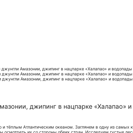
Амазонии, джипинг в нацпарке «Халапао» 
и тёплым Атлантическим океаном. Заглянем в одну из самых к
бы осмотреть их со стороны обеих стран. Исследуем густые ле