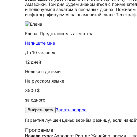
Амазонки. Три дня будем знакомиться с примечате
и полюбуемся закатом в песчаных дюнах. Поживём 
и сфотографируемся на знаменитой скале Телеграф.
Елена,
Представитель агентства
Напишите мне
До 10 человек
12 дней
Нельзя с детьми
На русском языке
3500 $
за одного
Задать вопрос
Выбрать дату
Гарантия лучшей цены: вернём разницу, если найд
Программа
Начало тура:
Аэропорт Рио-де-Жанейро, время — по