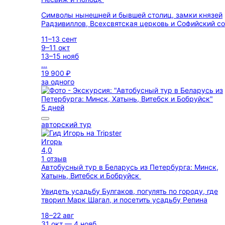
Символы нынешней и бывшей столиц, замки князей
Радзивиллов, Всехсвятская церковь и Софийский с
11–13 сент
9–11 окт
13–15 нояб
...
19 900 ₽
за одного
5 дней
авторский тур
Игорь
4,0
1 отзыв
Автобусный тур в Беларусь из Петербурга: Минск,
Хатынь, Витебск и Бобруйск
Увидеть усадьбу Булгаков, погулять по городу, где
творил Марк Шагал, и посетить усадьбу Репина
18–22 авг
31 окт — 4 нояб