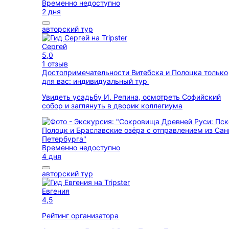
Временно недоступно
2 дня
авторский тур
Сергей
5,0
1 отзыв
Достопримечательности Витебска и Полоцка только
для вас: индивидуальный тур
Увидеть усадьбу И. Репина, осмотреть Софийский
собор и заглянуть в дворик коллегиума
Временно недоступно
4 дня
авторский тур
Евгения
4,5
Рейтинг организатора