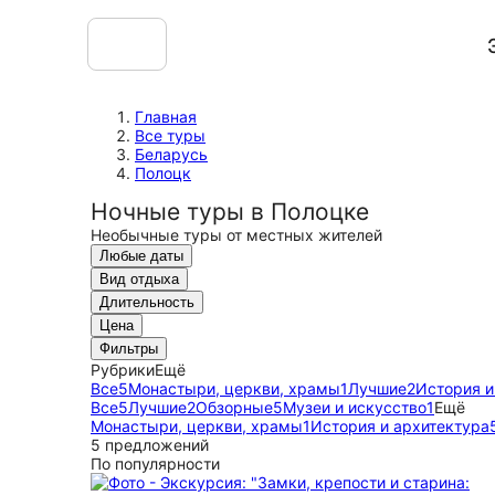
Главная
Все туры
Беларусь
Полоцк
Ночные туры в Полоцке
Необычные туры от местных жителей
Любые даты
Вид отдыха
Длительность
Цена
Фильтры
Рубрики
Ещё
Все
5
Монастыри, церкви, храмы
1
Лучшие
2
История и
Все
5
Лучшие
2
Обзорные
5
Музеи и искусство
1
Ещё
Монастыри, церкви, храмы
1
История и архитектура
5 предложений
По популярности