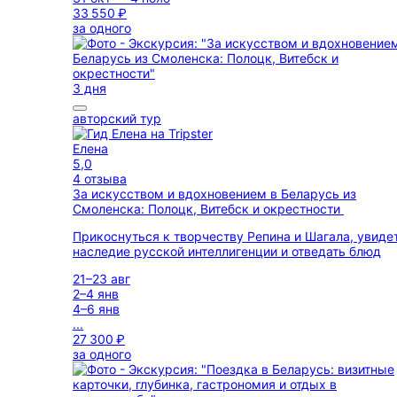
33 550 ₽
за одного
3 дня
авторский тур
Елена
5,0
4 отзыва
За искусством и вдохновением в Беларусь из
Смоленска: Полоцк, Витебск и окрестности
Прикоснуться к творчеству Репина и Шагала, увиде
наследие русской интеллигенции и отведать блюд
21–23 авг
2–4 янв
4–6 янв
...
27 300 ₽
за одного