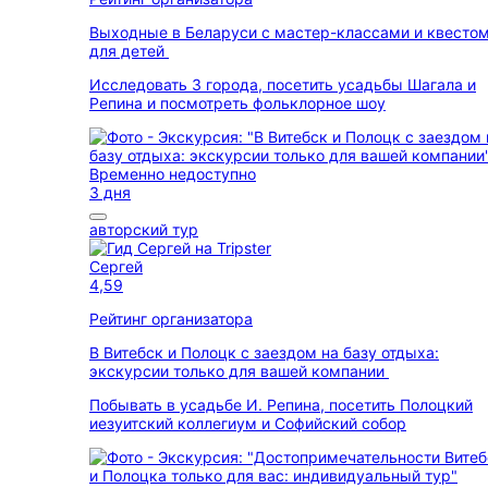
Выходные в Беларуси с мастер-классами и квесто
для детей
Исследовать 3 города, посетить усадьбы Шагала и
Репина и посмотреть фольклорное шоу
Временно недоступно
3 дня
авторский тур
Сергей
4,59
Рейтинг организатора
В Витебск и Полоцк с заездом на базу отдыха:
экскурсии только для вашей компании
Побывать в усадьбе И. Репина, посетить Полоцкий
иезуитский коллегиум и Софийский собор