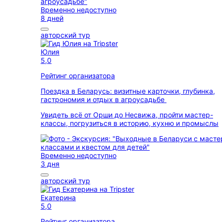
Временно недоступно
8 дней
авторский тур
Юлия
5,0
Рейтинг организатора
Поездка в Беларусь: визитные карточки, глубинка,
гастрономия и отдых в агроусадьбе
Увидеть всё от Орши до Несвижа, пройти мастер-
классы, погрузиться в историю, кухню и промыслы
Временно недоступно
3 дня
авторский тур
Екатерина
5,0
Рейтинг организатора