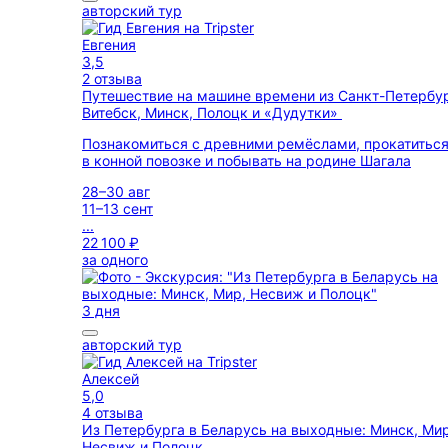
авторский тур
Евгения
3,5
2 отзыва
Путешествие на машине времени из Санкт-Петербур
Витебск, Минск, Полоцк и «Дудутки»
Познакомиться с древними ремёслами, прокатитьс
в конной повозке и побывать на родине Шагала
28–30 авг
11–13 сент
...
22 100 ₽
за одного
3 дня
авторский тур
Алексей
5,0
4 отзыва
Из Петербурга в Беларусь на выходные: Минск, Мир
Несвиж и Полоцк