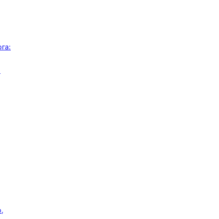
га:
я
,