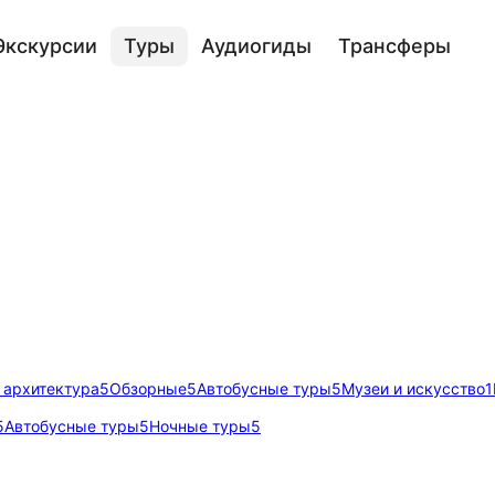
Экскурсии
Туры
Аудиогиды
Трансферы
 архитектура
5
Обзорные
5
Автобусные туры
5
Музеи и искусство
1
5
Автобусные туры
5
Ночные туры
5