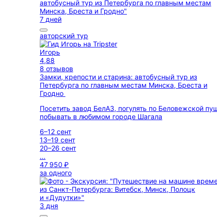
7 дней
авторский тур
Игорь
4,88
8 отзывов
Замки, крепости и старина: автобусный тур из
Петербурга по главным местам Минска, Бреста и
Гродно
Посетить завод БелАЗ, погулять по Беловежской пу
побывать в любимом городе Шагала
6–12 сент
13–19 сент
20–26 сент
...
47 950 ₽
за одного
3 дня