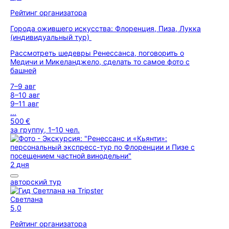
Рейтинг организатора
Города ожившего искусства: Флоренция, Пиза, Лукка
(индивидуальный тур)
Рассмотреть шедевры Ренессанса, поговорить о
Медичи и Микеланджело, сделать то самое фото с
башней
7–9 авг
8–10 авг
9–11 авг
...
500 €
за группу, 1–10 чел.
2 дня
авторский тур
Светлана
5,0
Рейтинг организатора