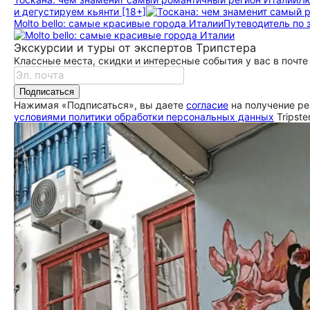
и дегустируем кьянти [18+]
Molto bello: cамые красивые города Италии
Путеводитель по 
Экскурсии и туры от экспертов Трипстера
Классные места, скидки и интересные события у вас в почте
Подписаться
Нажимая «Подписаться», вы даете
согласие
на получение ре
условиями политики обработки персональных данных
Tripste