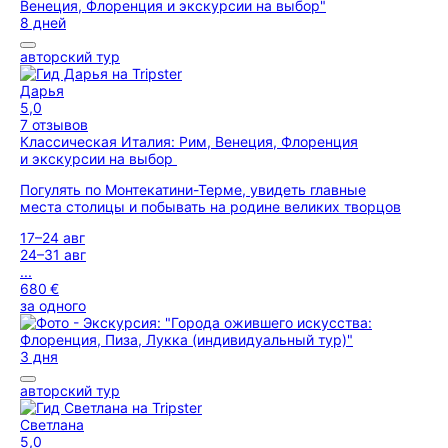
8 дней
авторский тур
Дарья
5,0
7 отзывов
Классическая Италия: Рим, Венеция, Флоренция
и экскурсии на выбор
Погулять по Монтекатини-Терме, увидеть главные
места столицы и побывать на родине великих творцов
17–24 авг
24–31 авг
...
680 €
за одного
3 дня
авторский тур
Светлана
5,0