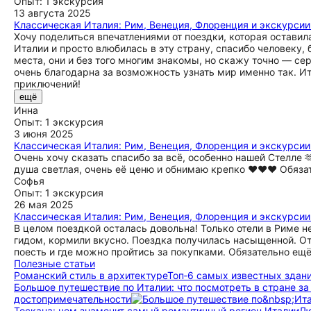
Опыт: 1 экскурсия
13 августа 2025
Классическая Италия: Рим, Венеция, Флоренция и экскурсии
Хочу поделиться впечатлениями от поездки, которая оставил
Италии и просто влюбилась в эту страну, спасибо человеку,
места, они и без того многим знакомы, но скажу точно — се
очень благодарна за возможность узнать мир именно так. И
приключений!
ещё
Инна
Опыт: 1 экскурсия
3 июня 2025
Классическая Италия: Рим, Венеция, Флоренция и экскурсии
Очень хочу сказать спасибо за всё, особенно нашей Стелле 
душа светлая, очень её ценю и обнимаю крепко ❤️❤️❤️ Обяза
Софья
Опыт: 1 экскурсия
26 мая 2025
Классическая Италия: Рим, Венеция, Флоренция и экскурсии
В целом поездкой осталась довольна! Только отели в Риме не
гидом, кормили вкусно. Поездка получилась насыщенной. От
поесть и где можно пройтись за покупками. Обязательно ещё
Полезные статьи
Романский стиль в архитектуре
Топ‑6 самых известных здан
Большое путешествие по Италии: что посмотреть в стране за
достопримечательности
Тоскана: чем знаменит самый романтичный регион Италии
Лю