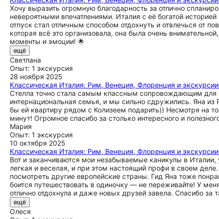
Хочу выразить огромную благодарность за отлично спланир
невероятными впечатлениями. Италия с её богатой историей
отпуск стал отличным способом отдохнуть и отвлечься от по
которая всё это организовала, она была очень внимательной
моменты и эмоции! 🌟
ещё
Светлана
Опыт: 1 экскурсия
28 ноября 2025
Классическая Италия: Рим, Венеция, Флоренция и экскурсии
Стелла точно стала самым классным сопровождающим для вс
интернациональная семья, и мы сильно сдружились. Яна из 
бы ей квартиру рядом с Колизеем подарить)) Несмотря на то
минут! Огромное спасибо за столько интересного и полезного
Мария
Опыт: 1 экскурсия
10 октября 2025
Классическая Италия: Рим, Венеция, Флоренция и экскурсии
Вот и заканчиваются мои незабываемые каникулы в Италии, 
легкая и веселая, и при этом настоящий профи в своем деле
посмотреть другие европейские страны. Гид Яна тоже понра
боится путешествовать в одиночку — не переживайте! У меня
отлично отдохнула и даже новых друзей завела. Спасибо за т
ещё
Олеся