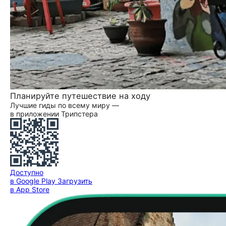
Планируйте путешествие на ходу
Лучшие гиды по всему миру —
в приложении Трипстера
Доступно
в Google Play
Загрузить
в App Store