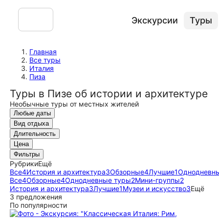
Экскурсии
Туры
Главная
Все туры
Италия
Пиза
Туры в Пизе об истории и архитектуре
Необычные туры от местных жителей
Любые даты
Вид отдыха
Длительность
Цена
Фильтры
Рубрики
Ещё
Все
4
История и архитектура
3
Обзорные
4
Лучшие
1
Однодневн
Все
4
Обзорные
4
Однодневные туры
2
Мини-группы
2
История и архитектура
3
Лучшие
1
Музеи и искусство
3
Ещё
3 предложения
По популярности