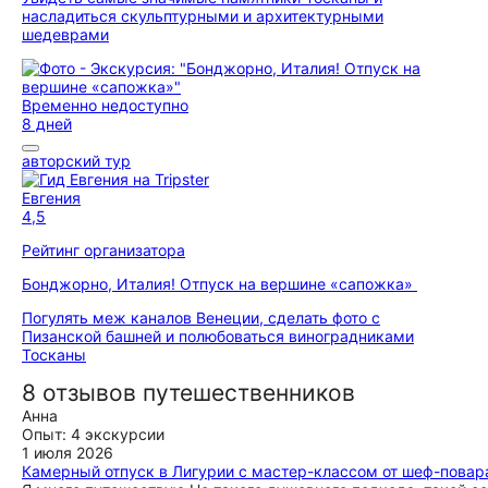
насладиться скульптурными и архитектурными
шедеврами
Временно недоступно
8 дней
авторский тур
Евгения
4,5
Рейтинг организатора
Бонджорно, Италия! Отпуск на вершине «сапожка»
Погулять меж каналов Венеции, сделать фото с
Пизанской башней и полюбоваться виноградниками
Тосканы
8 отзывов путешественников
Анна
Опыт: 4 экскурсии
1 июля 2026
Камерный отпуск в Лигурии с мастер-классом от шеф-повар