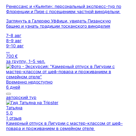
Ренессанс и «Кьянти»: персональный экспресс-тур по
Флоренции и Пизе с посещением частной винодельни
Заглянуть в Галерею Уффици, увидеть Пизанскую
башню и узнать традиции тосканского виноделия
7–8 авг
8–9 авг
9–10 авг
...
700 €
за группу, 1–5 чел.
Временно недоступно
6 дней
авторский тур
Татьяна
5,0
1 отзыв
Камерный отпуск в Лигурии с мастер-классом от шеф-
повара и проживанием в семейном отеле