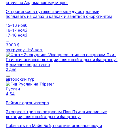
круиз по Андаманскому морю
Отправиться в путешествие между островами,
поплавать на сапах и каяках и заняться снорклингом
15–16 нояб
16–17 нояб
17–18 нояб
...
3000 $
за группу, 1–8 чел.
Временно недоступно
2 дня
авторский тур
Руслан
4,54
Рейтинг организатора
Экспресс-трип по островам Пхи-Пхи: живописные
локации, пляжный отдых и фаер-шоу
Побывать на Майя Бэй, посетить огненное шоу и