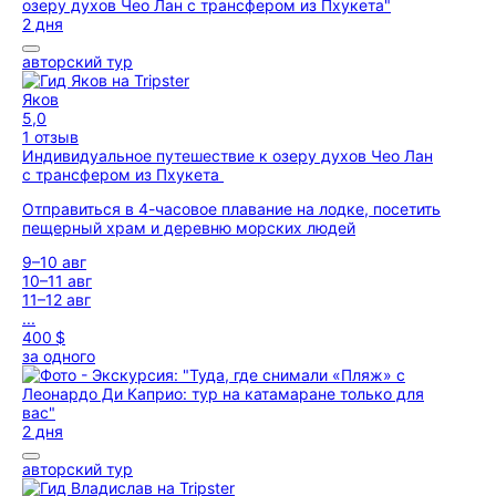
2 дня
авторский тур
Яков
5,0
1 отзыв
Индивидуальное путешествие к озеру духов Чео Лан
с трансфером из Пхукета
Отправиться в 4-часовое плавание на лодке, посетить
пещерный храм и деревню морских людей
9–10 авг
10–11 авг
11–12 авг
...
400 $
за одного
2 дня
авторский тур