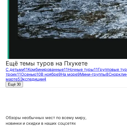
Ещё темы туров на Пхукете
С детьми
11
Комбинированные
11
Ночные туры
11
Групповые ту
троих
11
Осенью
10
В ноябре
9
На море
9
Мини-группы
8
Снорклин
марте
5
Экспедиции
4
Ещё 30
Обзоры необычных мест по всему миру,
новинки и скидки в наших соцсетях