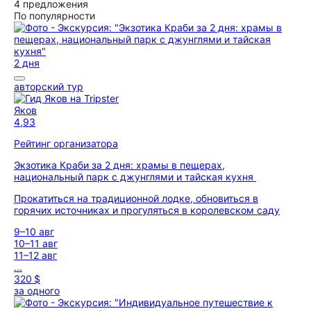
4 предложения
По популярности
2 дня
авторский тур
Яков
4,93
Рейтинг организатора
Экзотика Краби за 2 дня: храмы в пещерах,
национальный парк с джунглями и тайская кухня
Прокатиться на традиционной лодке, обновиться в
горячих источниках и прогуляться в королевском саду
9–10 авг
10–11 авг
11–12 авг
...
320 $
за одного