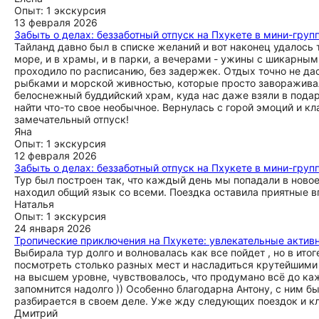
Опыт: 1 экскурсия
13 февраля 2026
Забыть о делах: беззаботный отпуск на Пхукете в мини-груп
Тайланд давно был в списке желаний и вот наконец удалось 
море, и в храмы, и в парки, а вечерами - ужины с шикарн
проходило по расписанию, без задержек. Отдых точно не да
рыбками и морской живностью, которые просто завораживал
белоснежный буддийский храм, куда нас даже взяли в пода
найти что-то свое необычное. Вернулась с горой эмоций и кл
замечательный отпуск!
Яна
Опыт: 1 экскурсия
12 февраля 2026
Забыть о делах: беззаботный отпуск на Пхукете в мини-груп
Тур был построен так, что каждый день мы попадали в ново
находил общий язык со всеми. Поездка оставила приятные вп
Наталья
Опыт: 1 экскурсия
24 января 2026
Тропические приключения на Пхукете: увлекательные активн
Выбирала тур долго и волновалась как все пойдет , но в ито
посмотреть столько разных мест и насладиться крутейшими 
на высшем уровне, чувствовалось, что продумано всё до ка
запомнится надолго )) Особенно благодарна Антону, с ним б
разбирается в своем деле. Уже жду следующих поездок и к
Дмитрий