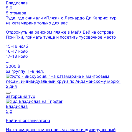
Владислав
5,0
5 отзывов
Туда, где снимали «Пляж» с Леонардо Ди Каприо: тур
на катамаране только для вас
Отдохнуть на райском пляже в Майя Бэй на острове
Пхи-Пхи, поймать тунца и посетить тусовочное место
15–16 нояб
16–17 нояб
17–18 нояб
...
3000 $
за группу, 1–8 чел.
2 дня
авторский тур
Владислав
5,0
Рейтинг организатора
На катамаране к мангровым лесам: индивидуальный