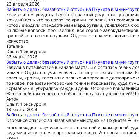
23 апреля 2026
Забыть о делах: беззаботный отпуск на Пхукете в мини-груп
Если хочется увидеть Пхукет по-настоящему, этот тур отличн
каждый день что-то новое: то храмы, то пляж, то неожидан
которые ездили стандартными маршрутами, удивляются скол
на любые вопросы про Таиланд, всё хорошо задокументирова
группой, а в гости к друзьям. Отдельное спасибо водителю:
искусство.
Татьяна
Опыт: 1 экскурсия
23 марта 2026
Забыть о делах: беззаботный отпуск на Пхукете в мини-груп
Ездили в путешествие в начале марта, и я осталась очень д
момент! Отдых получился очень насыщенным и активным. 
салоны, храмы, кафешки и разные интересные достопримечат
то новое, показать интересные точки и подсказать, куда лу
нормальные, убирались каждый день. Особенно понравились 
Желаю ребятам успехов и побольше крутых путешествий! Я т
Антон
Опыт: 1 экскурсия
18 марта 2026
Забыть о делах: беззаботный отпуск на Пхукете в мини-груп
Огромное спасибо за незабываемый отдых на Пхукете! 🏝️ Вы
итоге поездка получилась очень приятной и насыщенной: у
видами и искупаться в прозрачных водах. Этот опыт остави
Елена