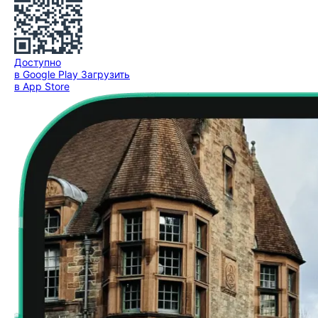
Доступно
в Google Play
Загрузить
в App Store