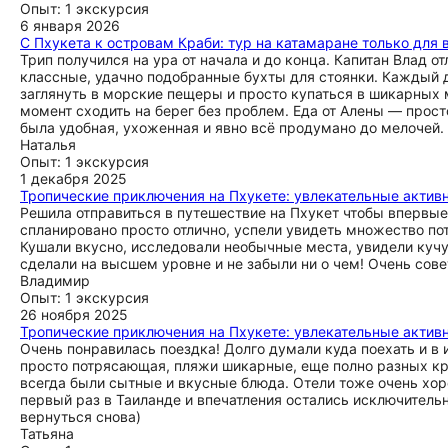
Опыт: 1 экскурсия
6 января 2026
С Пхукета к островам Краби: тур на катамаране только для
Трип получился на ура от начала и до конца. Капитан Влад 
классные, удачно подобранные бухты для стоянки. Каждый д
заглянуть в морские пещеры и просто купаться в шикарных 
момент сходить на берег без проблем. Еда от Алены — просто
была удобная, ухоженная и явно всё продумано до мелочей.
Наталья
Опыт: 1 экскурсия
1 декабря 2025
Тропические приключения на Пхукете: увлекательные активн
Решила отправиться в путешествие на Пхукет чтобы впервые
спланировано просто отлично, успели увидеть множество по
Кушали вкусно, исследовали необычные места, увидели кучу 
сделали на высшем уровне и не забыли ни о чем! Очень сове
Владимир
Опыт: 1 экскурсия
26 ноября 2025
Тропические приключения на Пхукете: увлекательные активн
Очень понравилась поездка! Долго думали куда поехать и в 
просто потрясающая, пляжи шикарные, еще полно разных кр
всегда были сытные и вкусные блюда. Отели тоже очень хоро
первый раз в Таиланде и впечатления остались исключительн
вернуться снова)
Татьяна