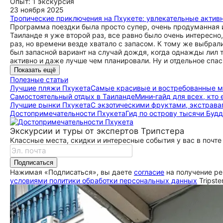
Опыт: 1 экскурсия
23 ноября 2025
Тропические приключения на Пхукете: увлекательные активн
Программа поездки была просто супер, очень продуманная и
Таиланде я уже второй раз, все равно было очень интересн
раз, но времени везде хватало с запасом. К тому же выбра
был запасной вариант на случай дождя, когда однажды лил т
активно и даже лучше чем планировали. Ну и отдельное спас
Показать ещё
Полезные статьи
Лучшие пляжи Пхукета
Самые красивые и востребованные м
Самостоятельный отдых в Таиланде
Мини‑гайд для всех, кто
Лучшие рынки Пхукета
С экзотическими фруктами, экстрав
До­сто­при­ме­ча­тель­но­сти Пхукета
Гид по острову тысячи Будд
Экскурсии и туры от экспертов Трипстера
Классные места, скидки и интересные события у вас в почте
Подписаться
Нажимая «Подписаться», вы даете
согласие
на получение ре
условиями политики обработки персональных данных
Tripste