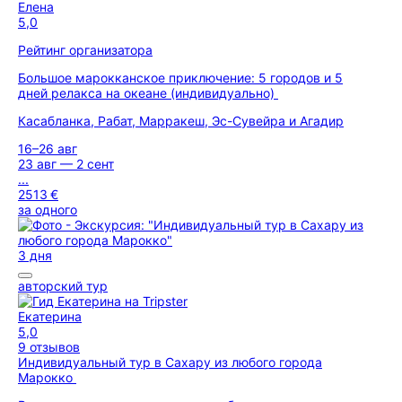
Елена
5,0
Рейтинг организатора
Большое марокканское приключение: 5 городов и 5
дней релакса на океане (индивидуально)
Касабланка, Рабат, Марракеш, Эс-Сувейра и Агадир
16–26 авг
23 авг — 2 сент
...
2513 €
за одного
3 дня
авторский тур
Екатерина
5,0
9 отзывов
Индивидуальный тур в Сахару из любого города
Марокко