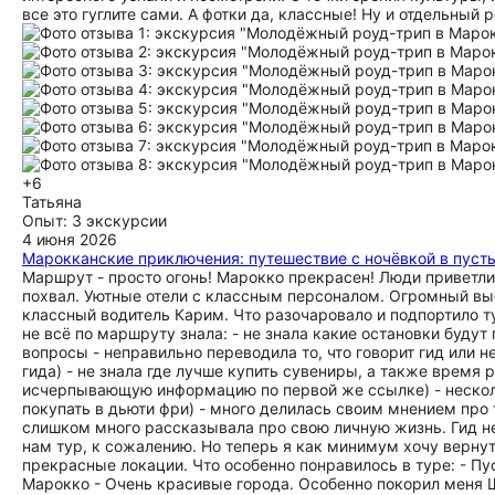
все это гуглите сами. А фотки да, классные! Ну и отдельный 
+6
Татьяна
Опыт: 3 экскурсии
4 июня 2026
Марокканские приключения: путешествие с ночёвкой в пуст
Маршрут - просто огонь! Марокко прекрасен! Люди приветли
похвал. Уютные отели с классным персоналом. Огромный выб
классный водитель Карим. Что разочаровало и подпортило ту
не всё по маршруту знала: - не знала какие остановки будут
вопросы - неправильно переводила то, что говорит гид или 
гида) - не знала где лучше купить сувениры, а также время 
исчерпывающую информацию по первой же ссылке) - нескол
покупать в дьюти фри) - много делилась своим мнением про т
слишком много рассказывала про свою личную жизнь. Гид неп
нам тур, к сожалению. Но теперь я как минимум хочу верну
прекрасные локации. Что особенно понравилось в туре: - Пус
Марокко - Очень красивые города. Особенно покорил меня Ш