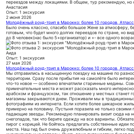
переездов между локациями. В общем, тур рекомендую, но 
Анастасия
Опыт: 1 экскурсия
2 июня 2026
Молодёжный роуд-трип в Марокко: более 10 городов, Атласс
Было очень классно, спасибо большое Жене за атмосферу, 
готовым, что будет много долгих переездов по стране, но в
до 8 человек(нас было 5+организатор) и +- все одного воз
Аида
Опыт: 1 экскурсия
27 мая 2026
Молодёжный роуд-трип в Марокко: более 10 городов, Атласс
Мы отправились в насыщенную поездку на машине по разно
территории. Сразу после прибытия на самолёте было интере
что-то новое — особенно впечатлили старинные медины. Сов
примечательные места и может рассказать много интересног
арабском и французском, так отношение у местных станет г
магазины закрываются днем. Проживали мы в традиционных 
фотографиям из интернета. Если хотите более шикарное жиль
примерно на половину. Пустыня поразила не только своими
падающие звезды. Рекомендую планировать визит сюда на н
снегопадов, так что берите одежду на все варианты. Обязат
пирог с корицей. Не бойтесь предлагать собственные идеи 
места. Наш гид был очень дружелюбным и гибким, легко по