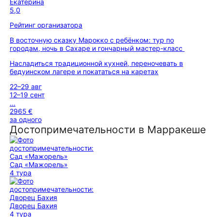
Екатерина
5,0
Рейтинг организатора
В восточную сказку Марокко с ребёнком: тур по
городам, ночь в Сахаре и гончарный мастер-класс
Насладиться традиционной кухней, переночевать в
бедуинском лагере и покататься на каретах
22–29 авг
12–19 сент
...
2965 €
за одного
Достопримечательности в Марракеше
Сад «Мажорель»
4 тура
Дворец Бахия
4 тура