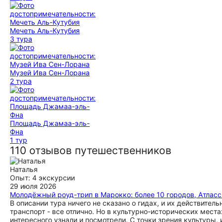
Мечеть Аль-Кутубия
3 тура
Музей Ива Сен-Лорана
2 тура
Площадь Джамаа-эль-
Фна
1 тур
110 отзывов путешественников
Наталья
Опыт: 4 экскурсии
29 июля 2026
Молодёжный роуд-трип в Марокко: более 10 городов, Атласс
В описании тура ничего не сказано о гидах, и их действитель
транспорт - все отлично. Но в культурно-исторических места
интересного узнали и посмотрели. С точки зрения культуры,