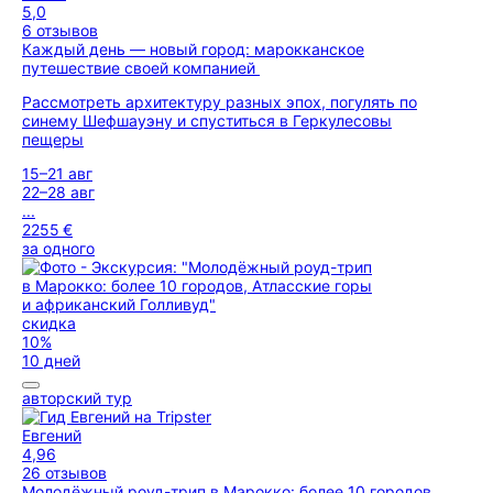
5,0
6 отзывов
Каждый день — новый город: марокканское
путешествие своей компанией
Рассмотреть архитектуру разных эпох, погулять по
синему Шефшауэну и спуститься в Геркулесовы
пещеры
15–21 авг
22–28 авг
...
2255 €
за одного
скидка
10%
10 дней
авторский тур
Евгений
4,96
26 отзывов
Молодёжный роуд-трип в Марокко: более 10 городов,