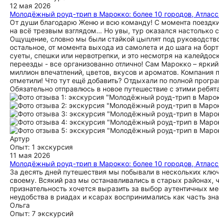
12 мая 2026
Молодёжный роуд-трип в Марокко: более 10 городов, Атласс
От души благодарю Женю и всю команду! С момента поездки м
на всё трезвым взглядом… Но увы, тур оказался настолько 
Ощущение, словно мы были стайкой цыплят под руководством
остальное, от момента выхода из самолета и до шага на бор
суеты, спешки или нервотрепки, и это несмотря на калейдос
переезды - все организованно отлично! Сам Марокко – яркий
миллион впечатлений, цветов, вкусов и ароматов. Компания
отметили! Что тут ещё добавить? Отдыхали по полной прог
Обязательно отправлюсь в новое путешествие с этими ребят
Артур
Опыт: 1 экскурсия
11 мая 2026
Молодёжный роуд-трип в Марокко: более 10 городов, Атласс
За десять дней путешествия мы побывали в нескольких клю
своему. Всякий раз мы останавливались в старых районах, 
признательность хочется выразить за выбор аутентичных м
неудобства в риадах и ксарах воспринимались как часть з
Ольга
Опыт: 7 экскурсий