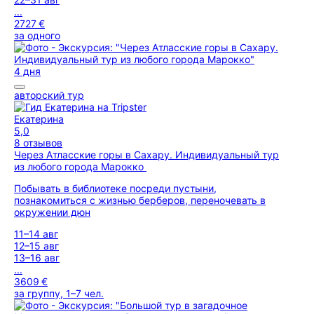
...
2727 €
за одного
4 дня
авторский тур
Екатерина
5,0
8 отзывов
Через Атласские горы в Сахару. Индивидуальный тур
из любого города Марокко
Побывать в библиотеке посреди пустыни,
познакомиться с жизнью берберов, переночевать в
окружении дюн
11–14 авг
12–15 авг
13–16 авг
...
3609 €
за группу, 1–7 чел.