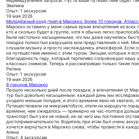
индивидуальные запросы. Пусть ваше путешествие будет та
Эвелина
Опыт: 1 экскурсия
19 мая 2026
Молодёжный роуд-трип в Марокко: более 10 городов, Атласс
Марокко оставило у меня самые яркие впечатления из всех 
кто и сколько будет в группе, хотя я обычно легко приспо
были настолько насыщенными, что мы даже научились быстро
поездка полностью разрушила мои представления о ней. Мне
слушали музыку и просто наслаждались атмосферой. Если со
на путешествие именно с этим туром. Эмоции, которые я ис
благодарность гиду, который терпеливо сопровождал нашу
классных снимков. Теперь я рассматриваю только такие поез
Регина
Опыт: 1 экскурсия
19 мая 2026
8 городов Марокко
Прошло несколько дней после поездки, а впечатления от Ма
тур был довольно насыщенным: каждый день мы исследовали
уходило меньше полудня, и этого времени явно не хватало, 
Путешествовали на микроавтобусе, отели на маршруте пора
времени, чем ожидалось — примерно на час-полтора дольше,
транспорт был уже не новый, из-за чего мы постоянно отста
достопримечательности. Водитель при этом был очень аккур
хочется вернуться в Марокко снова, чтобы провести в каждо
Алена
Опыт: 4 экскурсии