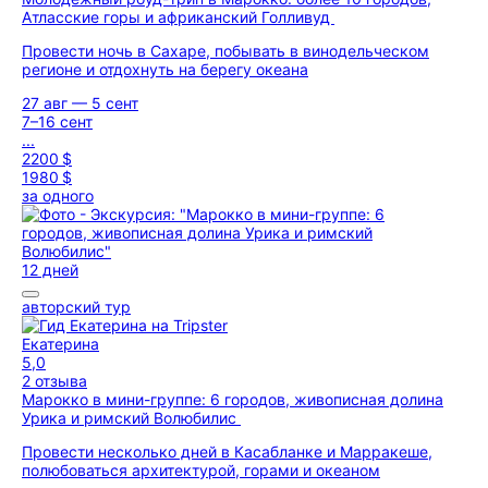
Атласские горы и африканский Голливуд
Провести ночь в Сахаре, побывать в винодельческом
регионе и отдохнуть на берегу океана
27 авг — 5 сент
7–16 сент
...
2200 $
1980 $
за одного
12 дней
авторский тур
Екатерина
5,0
2 отзыва
Марокко в мини-группе: 6 городов, живописная долина
Урика и римский Волюбилис
Провести несколько дней в Касабланке и Марракеше,
полюбоваться архитектурой, горами и океаном