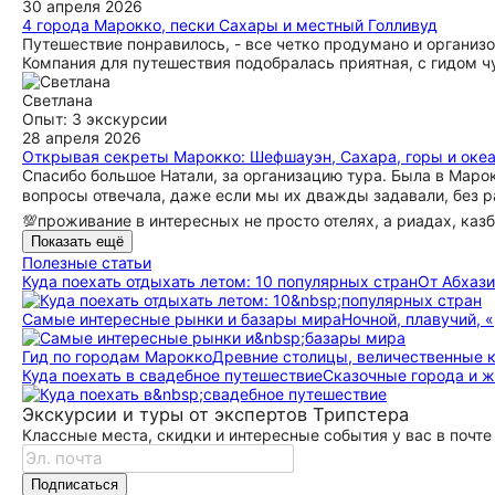
30 апреля 2026
4 города Марокко, пески Сахары и местный Голливуд
Путешествие понравилось, - все четко продумано и организо
Компания для путешествия подобралась приятная, с гидом 
Светлана
Опыт: 3 экскурсии
28 апреля 2026
Открывая секреты Марокко: Шефшауэн, Сахара, горы и оке
Спасибо большое Натали, за организацию тура. Была в Марок
вопросы отвечала, даже если мы их дважды задавали, без р
💯проживание в интересных не просто отелях, а риадах, казб
Показать ещё
Полезные статьи
Куда поехать отдыхать летом: 10 популярных стран
От Абхази
Самые интересные рынки и базары мира
Ночной, плавучий, 
Гид по городам Марокко
Древние столицы, величественные 
Куда поехать в свадебное путешествие
Сказочные города и 
Экскурсии и туры от экспертов Трипстера
Классные места, скидки и интересные события у вас в почте
Подписаться