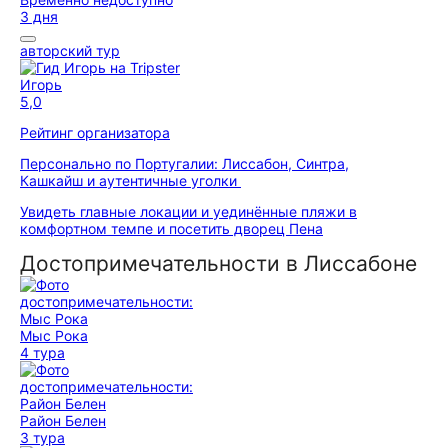
3 дня
авторский тур
Игорь
5,0
Рейтинг организатора
Персонально по Португалии: Лиссабон, Синтра,
Кашкайш и аутентичные уголки
Увидеть главные локации и уединённые пляжи в
комфортном темпе и посетить дворец Пена
Достопримечательности в Лиссабоне
Мыс Рока
4 тура
Район Белен
3 тура