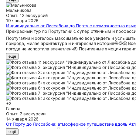
частые вопросы и сомнения. Он всегда был пунктуален и не 
Мельникова
Опыт: 12 экскурсий
19 января 2026
Индивидуально от Лиссабона до Порту с возможностью из
Прекрасный тур по Португалии с супер отличным и професси
Португалии и хотелось максимально все увидеть и услышать
природа, милая архитектура и интересная история🤩😍🤗 В
погода не испортила впечатлений) Позитивные эмоции гаран
ещё
+2
Галина
Опыт: 2 экскурсии
14 января 2026
От Порту до Лиссабона: атмосферное путешествие вдоль Атл
Когда решили поехать в Португалию, обратились к специалис
ещё
который полностью соответствовал нашим пожеланиям. Особ