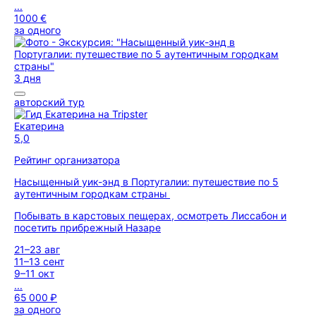
...
1000 €
за одного
3 дня
авторский тур
Екатерина
5,0
Рейтинг организатора
Насыщенный уик-энд в Португалии: путешествие по 5
аутентичным городкам страны
Побывать в карстовых пещерах, осмотреть Лиссабон и
посетить прибрежный Назаре
21–23 авг
11–13 сент
9–11 окт
...
65 000 ₽
за одного