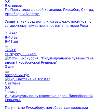
5,0
6 отзывов
По Португалии в своей компании: Лиссабон, Синтра,
Аррабида и Азейтау
Увидеть, как создают плитки азулежу, пройтись по
загадочному поместью и постоять на мысе Рока
7–9 авг
8–10 авг
9–11 авг
...
1289 €
за группу, 1–3 чел.
3 дня
авторский тур
Светлана
5,0
1 отзыв
Индивидуальное путешествие вдоль Лиссабонской
Ривьеры
Погулять по Лиссабону, полюбоваться дворцами