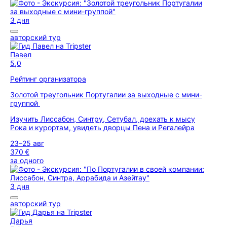
3 дня
авторский тур
Павел
5,0
Рейтинг организатора
Золотой треугольник Португалии за выходные с мини-
группой
Изучить Лиссабон, Синтру, Сетубал, доехать к мысу
Рока и курортам, увидеть дворцы Пена и Регалейра
23–25 авг
370 €
за одного
3 дня
авторский тур
Дарья