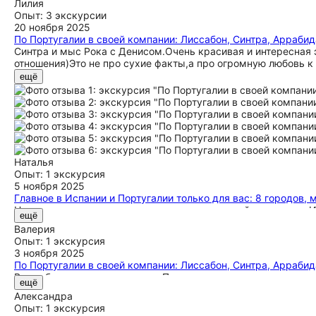
Лилия
обратная связь — на все вопросы отвечали быстро и всегда
Опыт: 3 экскурсии
могли просто отдыхать и ни о чем не переживать. Отдельный
20 ноября 2025
каких-либо скрытых доплат.
По Португалии в своей компании: Лиссабон, Синтра, Аррабид
Синтра и мыс Рока с Денисом.Очень красивая и интересная 
отношения)Это не про сухие факты,а про огромную любовь к 
ещё
Наталья
Опыт: 1 экскурсия
5 ноября 2025
Главное в Испании и Португалии только для вас: 8 городов, 
Нашим гидом и организатором в девятидневной поездке по И
ещё
таких интересных стран, но Юрий сделал всё возможное, ч
Валерия
насыщенной: Мадрид, Толедо, Лиссабон, Порту и живописны
Опыт: 1 экскурсия
Толедо с его особой атмосферой, сказочные замки в Синтре,
3 ноября 2025
(кстати, там снимали некоторые сцены «Дома Дракона»), а 
По Португалии в своей компании: Лиссабон, Синтра, Аррабид
мануэлино. Помимо этого, мы посмотрели множество храмов,
В октябре путешествовали по Португалии и провели там цел
Юрий много и интересно рассказывал нам о португальской ис
ещё
успели объехать север и центральную часть страны, узнали 
старался подстроиться под наши пожелания и делал всё, ч
Александра
порадовало, что все наши запросы быстро учитывали, а сер
водит, а машина у него удобная и комфортабельная, что дл
Опыт: 1 экскурсия
безопасности и точного соблюдения расписания. Рестораны п