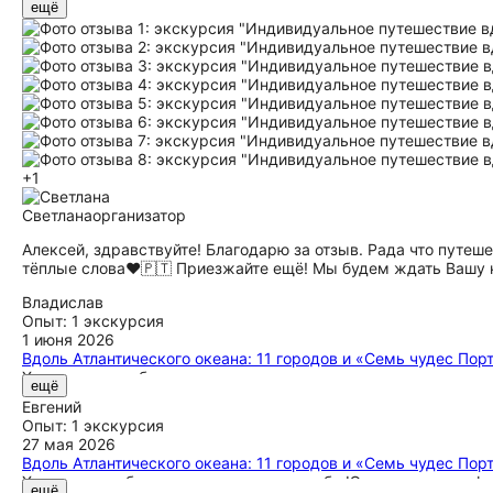
ещё
+1
Светлана
организатор
Алексей, здравствуйте! Благодарю за отзыв. Рада что путе
тёплые слова❤️🇵🇹 Приезжайте ещё! Мы будем ждать Вашу к
Владислав
Опыт: 1 экскурсия
1 июня 2026
Вдоль Атлантического океана: 11 городов и «Семь чудес Пор
Хочу выразить благодарность за замечательное путешествие
ещё
особую атмосферу страны, которая действительно вызывает
Евгений
заботу, с которыми обращались ко всем нашим просьбам, это
Опыт: 1 экскурсия
27 мая 2026
Вдоль Атлантического океана: 11 городов и «Семь чудес Пор
Хочу сказать большое искреннее спасибо Юрию за его профе
ещё