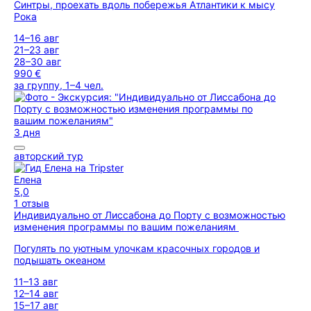
Синтры, проехать вдоль побережья Атлантики к мысу
Рока
14–16 авг
21–23 авг
28–30 авг
990 €
за группу, 1–4 чел.
3 дня
авторский тур
Елена
5,0
1 отзыв
Индивидуально от Лиссабона до Порту с возможностью
изменения программы по вашим пожеланиям
Погулять по уютным улочкам красочных городов и
подышать океаном
11–13 авг
12–14 авг
15–17 авг