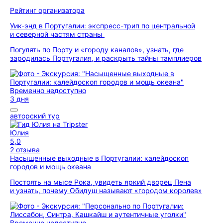
Рейтинг организатора
Уик-энд в Португалии: экспресс-трип по центральной
и северной частям страны
Погулять по Порту и «городу каналов», узнать, где
зародилась Португалия, и раскрыть тайны тамплиеров
Временно недоступно
3 дня
авторский тур
Юлия
5,0
2 отзыва
Насыщенные выходные в Португалии: калейдоскоп
городов и мощь океана
Постоять на мысе Рока, увидеть яркий дворец Пена
и узнать, почему Обидуш называют «городом королев»
Временно недоступно