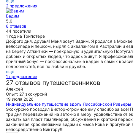
ещё
2 предложения
Вадим
5,0
8 отзывов
44 посетили
1 год на Трипстере
Доброго дня, друзья! Меня зовут Вадим. Я родился в Москве
велосипеде и пешком, нырял с аквалангом в Австралии и ез
на берегу Атлантики — прекрасную и удивительную Португали
добрых и открытых людей, что здесь живут. Я профессионал
приятный бонус — профессиональные кадры в самых красивы
подробностей, всё по любви и дружбе.
ещё
1 предложение
27 отзывов путешественников
Алексей
Опыт: 27 экскурсий
19 июля 2026
Индивидуальное путешествие вдоль Лиссабонской Ривьеры
Экскурсию проводил Виктор-огромное ему спасибо за всё! 
три дня передвижений на авто-но в меру, удовольствие от э
захватывая пласт тамплиеров, обсуждения и краткий перес
заканчивая красивейшими видами с мыса Рока и прогулкой в
непосредственно Виктору!!!