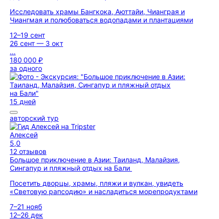
Исследовать храмы Бангкока, Аюттайи, Чианграя и
Чиангмая и полюбоваться водопадами и плантациями
12–19 сент
26 сент — 3 окт
...
180 000 ₽
за одного
15 дней
авторский тур
Алексей
5,0
12 отзывов
Большое приключение в Азии: Таиланд, Малайзия,
Сингапур и пляжный отдых на Бали
Посетить дворцы, храмы, пляжи и вулкан, увидеть
«Световую рапсодию» и насладиться морепродуктами
7–21 нояб
12–26 дек