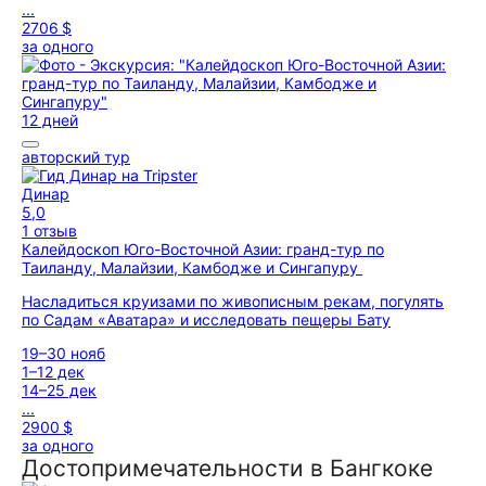
...
2706 $
за одного
12 дней
авторский тур
Динар
5,0
1 отзыв
Калейдоскоп Юго-Восточной Азии: гранд-тур по
Таиланду, Малайзии, Камбодже и Сингапуру
Насладиться круизами по живописным рекам, погулять
по Садам «Аватара» и исследовать пещеры Бату
19–30 нояб
1–12 дек
14–25 дек
...
2900 $
за одного
Достопримечательности в Бангкоке