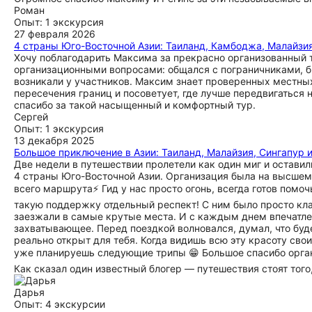
Роман
Опыт: 1 экскурсия
27 февраля 2026
4 страны Юго-Восточной Азии: Таиланд, Камбоджа, Малайзия
Хочу поблагодарить Максима за прекрасно организованный т
организационными вопросами: общался с пограничниками, б
возникали у участников. Максим знает проверенных местных
пересечения границ и посоветует, где лучше передвигаться 
спасибо за такой насыщенный и комфортный тур.
Сергей
Опыт: 1 экскурсия
13 декабря 2025
Большое приключение в Азии: Таиланд, Малайзия, Сингапур 
Две недели в путешествии пролетели как один миг и оставил
4 страны Юго-Восточной Азии. Организация была на высшем 
всего маршрута⚡️ Гид у нас просто огонь, всегда готов помоч
такую поддержку отдельный респект! С ним было просто кл
заезжали в самые крутые места. И с каждым днем впечатле
захватывающее. Перед поездкой волновался, думал, что буде
реально открыт для тебя. Когда видишь всю эту красоту св
уже планируешь следующие трипы 😁 Большое спасибо орган
Как сказал один известный блогер — путешествия стоят того,
Дарья
Опыт: 4 экскурсии