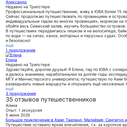
Александр
Недавно на Трипстере
Профессиональный путешественник, живу в ЮВА более 15 лет
Сейчас продолжаю путешествовать по провинциям и острова
индивидуальным гидом во многих провинциях, моряком на п
обойти весь Сиамский залив, изучить большинство островов.
В путешествиях передвигаюсь пешком и на велосипеде, байке
по воде — на сапах, каноэ, моторных и парусных судах. Ос
и безопасно!
ещё
1 предложение
Елена
Недавно на Трипстере
Здравствуйте, дорогие друзья! Я Елена, гид по ЮВА с солид
и делюсь знаниями, наработанными за долгие годы экспедици
МГУ и Манчестерского университета; путешествую по Азии б
разведывать новые маршруты и открывать ещё нехоженые 
ещё
3 предложения
35 отзывов путешественников
Алина
Опыт: 1 экскурсия
5 июня 2026
Большое приключение в Азии: Таиланд, Малайзия, Сингапур 
Путешествие оставило яркие впечатления, т.к. за короткое в