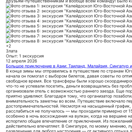
друзьям-путешественникам и вообще всем команду! Было кл
+2
Злата
Опыт: 1 экскурсия
12 апреля 2026
Большое приключение в Азии: Таиланд, Малайзия, Сингапур 
В конце зимы мы отправились в путешествие по странам Юг
начала он помогал с выбором билетов, давая советы по опт
свободное время. Все трансферы были хорошо скоординиров
что-то не успевали посетить, деньги возвращались без проб
организовали отель с возможностью раннего заезда. Еще по
приятно удивляют. Благодаря тому, что организатор позаботи
внимательность заметны во всем. Путешествие включало п
достопримечательностей. Несмотря на насыщенный график, 
расслабиться не получалось — мы проходили примерно от 15
особенно в ночь восхождения на вулкан, когда на вершине на
испортило общее впечатление от приключения. Из пожеланий:
действительно впечатляет. В Сингапуре, по моему мнению, л
развлечение для любого настроения — от активного отдыха 