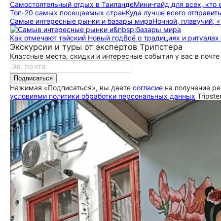
Самостоятельный отдых в Таиланде
Мини‑гайд для всех, кто
Топ-20 самых посещаемых стран
Куда лучше всего отправить
Самые интересные рынки и базары мира
Ночной, плавучий, 
Как отмечают тайский Новый год
Всё о традициях и ритуалах
Экскурсии и туры от экспертов Трипстера
Классные места, скидки и интересные события у вас в почте
Подписаться
Нажимая «Подписаться», вы даете
согласие
на получение ре
условиями политики обработки персональных данных
Tripste