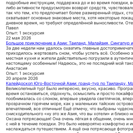
подробные инструкции, поддержка до и во время поездки, все
либо активности предусмотрен возврат средств, чувствовал
так что тем, кто предпочитает более размеренный отдых, ст
охватывает основные знаковые места, хотя некоторые локац
дневное время, но требуют определённой выносливости. Оте
Павел
Опыт: 1 экскурсия
22 мая 2026
Большое приключение в Азии: Таиланд, Малайзия, Сингапур 
За две недели нам удалось охватить главные достопримечат
приходилось жертвовать сном, чтобы успеть всё. Особенно 
местная кухня и жители действительно погрузили в аутентич
настоящему особенным! Надеюсь, это не последний мой тако
Анастасия
Опыт: 1 экскурсия
20 апреля 2026
Калейдоскоп Юго-Восточной Азии: гранд-тур по Таиланду, М
Великолепный тур! Было интересно, вкусно, красиво. Прогр
время остановиться, отдохнуть, осмыслить и просто покайф
пообнималась со слоном, впервые увидела светлячков, впер
прозрачном горячем море, как у маленьких тайских острово
впечатлений, все отличные! Ещё отмечу, что выбраны чудесн
снисходительного «ну это же Азия, что вы хотели» и близко
Оксана потрясающая! Она очень лёгкая в общении, очень мно
с ней в течение поездки. Это было невероятно комфортно и 
наслаждаться путешествием. А ещё она потрясающе фотогра