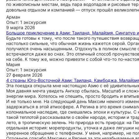
по живописным местам, ведь пара водопадов и рисовые терр
довольна отдыхом и компанией — отпуск прошёл великолепно
Арман
Опыт: 1 экскурсия
9 марта 2026
Большое приключение в Азии: Таиланд, Малайзия, Сингапур 
Будьте готовы к тому, что после такого путешествия возвра
настолько сильные, что обычная жизнь кажется серой. Орга
получился очень насыщенным. Отдохнуть в полном смысле сл
встречаются даже во снах. Это отличный способ прочувство
на себе. К тому же, можно привезти с собой что-то по-наст
Мария
Опыт: 1 экскурсия
27 февраля 2026
4 страны Юго-Восточной Азии: Таиланд, Камбоджа, Малайзия
Эта поездка открыла мне настоящую Азию с её удивительн
Моя давняя мечта увидеть Ангкор сбылась. Масштаб и слож
энергии мира. Хотелось не спешить, просто бродить и впиты
И не только мне. На следующий день Максим немного измен
задержаться в этой атмосфере. А Регина в это время снимал
колониальное наследие, где смешались эпохи и культуры. С 
такой теплотой рассказывали о своём народе, истории и тра
лето, в тропическую зелень. Но природа есть природа: на П
отдельная история: морепродукты, уточка и даже лягушки на
уверенное обращение с телефоном. У меня, например, не пол
Огромное спасибо Максиму и Регине за эти незабываемые в