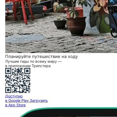
Планируйте путешествие на ходу
Лучшие гиды по всему миру —
в приложении Трипстера
Доступно
в Google Play
Загрузить
в App Store