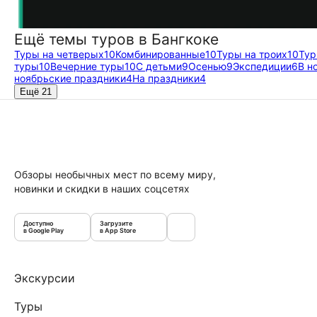
Ещё темы туров в Бангкоке
Туры на четверых
10
Комбинированные
10
Туры на троих
10
Тур
туры
10
Вечерние туры
10
С детьми
9
Осенью
9
Экспедиции
6
В н
ноябрьские праздники
4
На праздники
4
Ещё 21
Обзоры необычных мест по всему миру,
новинки и скидки в наших соцсетях
Доступно
Загрузите
в Google Play
в App Store
Экскурсии
Туры