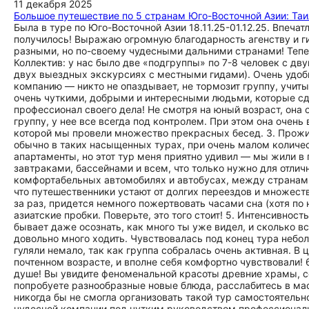
11 декабря 2025
Большое путешествие по 5 странам Юго-Восточной Азии: Таи
Была в туре по Юго-Восточной Азии 18.11.25-01.12.25. Впеча
получилось! Выражаю огромную благодарность агенству и ги
разными, но по-своему чудесными дальними странами! Тепе
Коллектив: у нас было две «подгруппы» по 7-8 человек с дв
двух выездных экскурсиях с местными гидами). Очень удоб
компанию — никто не опаздывает, не тормозит группу, учит
очень чуткими, добрыми и интересными людьми, которые сд
профессионал своего дела! Не смотря на юный возраст, она
группу, у нее все всегда под контролем. При этом она очень
которой мы провели множество прекрасных бесед. 3. Прожива
обычно в таких насыщенных турах, при очень малом колич
апартаменты, но этот тур меня приятно удивил — мы жили 
завтраками, бассейнами и всем, что только нужно для отлич
комфортабельных автомобилях и автобусах, между странами 
что путешественники устают от долгих переездов и множеств
за раз, придется немного пожертвовать часами сна (хотя по
азиатские пробки. Поверьте, это того стоит! 5. Интенсивнос
бывает даже осознать, как много ты уже видел, и сколько вс
довольно много ходить. Чувствовалась под конец тура небол
гуляли немало, так как группа собралась очень активная. В 
почтенном возрасте, и вполне себя комфортно чувствовали! 
душе! Вы увидите феноменальной красоты древние храмы, 
попробуете разнообразные новые блюда, расслабитесь в мас
никогда бы не смогла организовать такой тур самостоятельн
чудесной компании под чутким руководством профессиональ