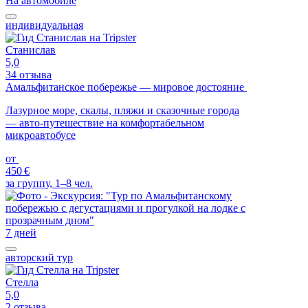
На автомобиле
индивидуальная
Станислав
5,0
34 отзыва
Амальфитанское побережье — мировое достояние
Лазурное море, скалы, пляжи и сказочные города
— авто-путешествие на комфортабельном
микроавтобусе
от
450 €
за группу, 1–8 чел.
7 дней
авторский тур
Стелла
5,0
2 отзыва