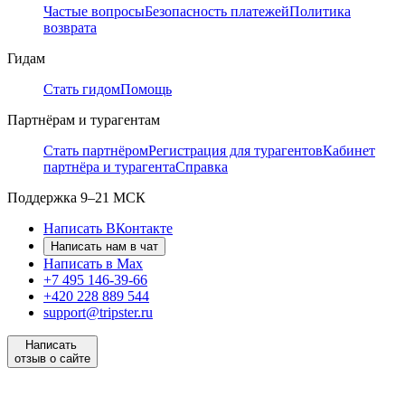
Частые вопросы
Безопасность платежей
Политика
возврата
Гидам
Стать гидом
Помощь
Партнёрам и турагентам
Стать партнёром
Регистрация для турагентов
Кабинет
партнёра и турагента
Справка
Поддержка
9–21 МСК
Написать ВКонтакте
Написать нам в чат
Написать в Max
+7 495 146-39-66
+420 228 889 544
support@tripster.ru
Написать
отзыв о сайте