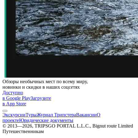
Обзоры необычных мест по всему миру,
новинки и скидки в наших соцсетях
Доступно
в Google Play
Загрузите
в App Store
Экскурсии
Туры
Журнал Трипстера
Вакансии
О
проекте
Юридические документы
© 2013—2026, TRIPSGO PORTAL L.L.C., Bignut route Limited
Путешественникам