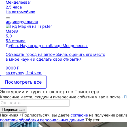
2,5 часа
На автомобиле
индивидуальная
Мария
5,0
53 отзыва
Дубна. Наукоград в таблице Менделеева
Объехать город на автомобиле, оценить его место
в мире науки и сделать свои открытия
9000 ₽
за группу, 1–4 чел.
Посмотреть все
Экскурсии и туры от экспертов Трипстера
Классные места, скидки и интересные события у вас в почте ·
П
Подписаться
Нажимая «Подписаться», вы даете
согласие
на получение рекла
политики обработки персональных данных
Tripster