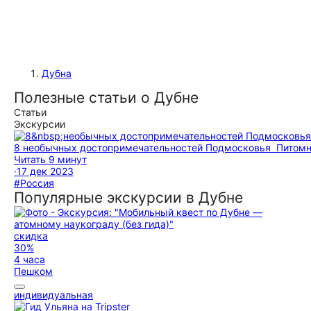
Дубна
Полезные статьи о Дубне
Статьи
Экскурсии
8 необычных до­сто­при­ме­ча­тель­но­стей Подмосковья
Питомн
Читать 9 минут
·
17 дек 2023
#Россия
Популярные экскурсии в Дубне
скидка
30%
4 часа
Пешком
индивидуальная