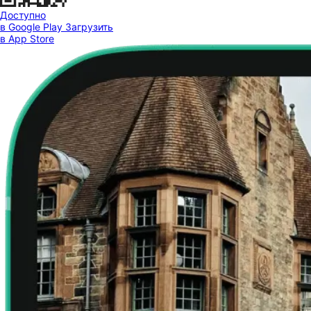
Доступно
в Google Play
Загрузить
в App Store