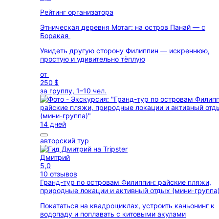
Рейтинг организатора
Этническая деревня Мотаг: на остров Панай — с
Боракая
Увидеть другую сторону Филиппин — искреннюю,
простую и удивительно тёплую
от
250 $
за группу, 1–10 чел.
14 дней
авторский тур
Дмитрий
5,0
10 отзывов
Гранд-тур по островам Филиппин: райские пляжи,
природные локации и активный отдых (мини-группа
Покататься на квадроциклах, устроить каньонинг к
водопаду и поплавать с китовыми акулами