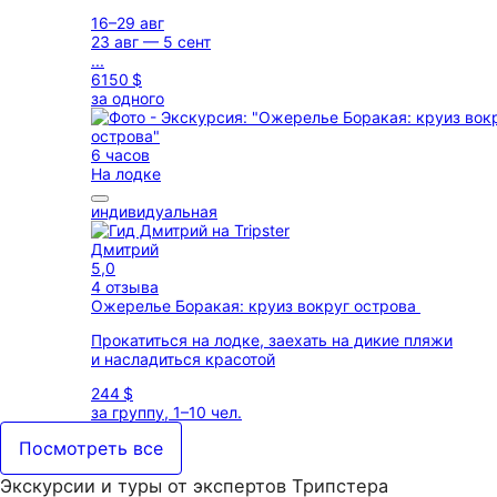
16–29 авг
23 авг — 5 сент
...
6150 $
за одного
6 часов
На лодке
индивидуальная
Дмитрий
5,0
4 отзыва
Ожерелье Боракая: круиз вокруг острова
Прокатиться на лодке, заехать на дикие пляжи
и насладиться красотой
244 $
за группу, 1–10 чел.
Посмотреть все
Экскурсии и туры от экспертов Трипстера