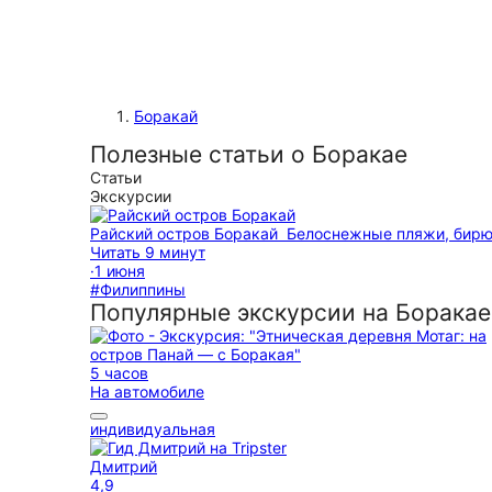
Боракай
Полезные статьи о Боракае
Статьи
Экскурсии
Райский остров Боракай
Белоснежные пляжи, бирю
Читать 9 минут
·
1 июня
#Филиппины
Популярные экскурсии на Боракае
5 часов
На автомобиле
индивидуальная
Дмитрий
4,9