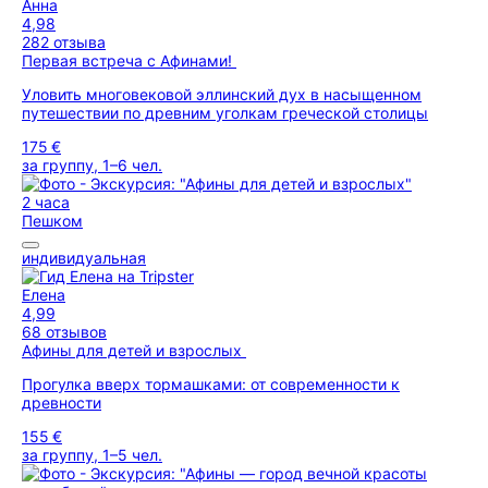
Анна
4,98
282 отзыва
Первая встреча с Афинами!
Уловить многовековой эллинский дух в насыщенном
путешествии по древним уголкам греческой столицы
175 €
за группу, 1–6 чел.
2 часа
Пешком
индивидуальная
Елена
4,99
68 отзывов
Афины для детей и взрослых
Прогулка вверх тормашками: от современности к
древности
155 €
за группу, 1–5 чел.