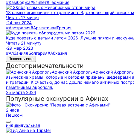
#Камбоджа
#Египет
#Германия
13 самых живописных стран мира
Вдохновляющий список м
Читать 17 минут
·
24 окт 2024
#Австралия
#Аргентина
#Греция
Куда поехать с детьми летом 2026
Лучшие пляжи и нескучные 
Читать 21 минуту
·
29 мар 2023
#Албания
#Болгария
#Абхазия
Показать ещё
Достопримечательности
Афинский Акрополь
Афинский Акрополь 
языческие храмы, которые и сегодня признаны шедеврами а
и трагедии. К счастью, до нас дошло немало античных постр
памятникам Акрополя.
25 марта 2024
Популярные экскурсии в Афинах
2 часа
Пешком
индивидуальная