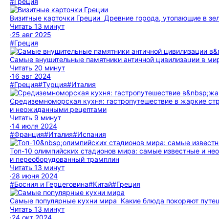
#Греция
Визитные карточки Греции
Древние города, утопающие в зел
Читать 13 минут
·
25 авг 2025
#Греция
Самые внушительные памятники античной цивилизации в ми
Читать 20 минут
·
16 авг 2024
#Греция
#Турция
#Италия
Средиземноморская кухня: гастропутешествие в жаркие ст
и неожиданными рецептами
Читать 9 минут
·
14 июля 2024
#Франция
#Италия
#Испания
Топ-10 олимпийских стадионов мира: самые известные и не
и переоборудованный трамплин
Читать 13 минут
·
28 июня 2024
#Босния и Герцеговина
#Китай
#Греция
Самые популярные кухни мира
Какие блюда покоряют путеш
Читать 13 минут
·
24 окт 2024