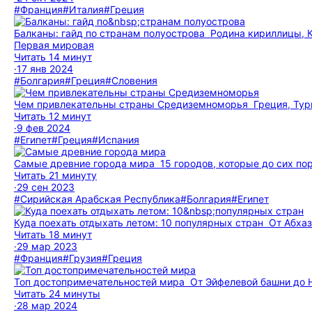
#Франция
#Италия
#Греция
Балканы: гайд по странам полуострова
Родина кириллицы, К
Первая мировая
Читать 14 минут
·
17 янв 2024
#Болгария
#Греция
#Словения
Чем привлекательны страны Средиземноморья
Греция, Тур
Читать 12 минут
·
9 фев 2024
#Египет
#Греция
#Испания
Самые древние города мира
15 городов, которые до сих по
Читать 21 минуту
·
29 сен 2023
#Сирийская Арабская Республика
#Болгария
#Египет
Куда поехать отдыхать летом: 10 популярных стран
От Абхаз
Читать 18 минут
·
29 мар 2023
#Франция
#Грузия
#Греция
Топ до­сто­при­ме­ча­тель­но­стей мира
От Эйфелевой башни до 
Читать 24 минуты
·
28 мар 2024