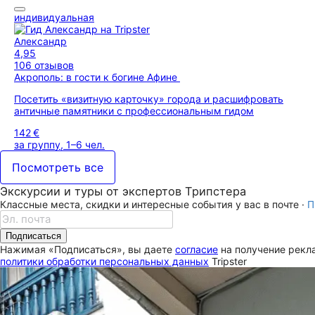
индивидуальная
Александр
4,95
106 отзывов
Акрополь: в гости к богине Афине
Посетить «визитную карточку» города и расшифровать
античные памятники с профессиональным гидом
142 €
за группу, 1–6 чел.
Посмотреть все
Экскурсии и туры от экспертов Трипстера
Классные места, скидки и интересные события у вас в почте ·
П
Подписаться
Нажимая «Подписаться», вы даете
согласие
на получение рекла
политики обработки персональных данных
Tripster