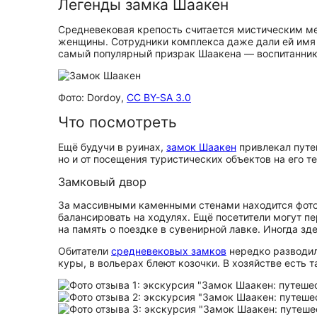
Легенды замка Шаакен
Средневековая крепость считается мистическим мес
женщины. Сотрудники комплекса даже дали ей имя —
самый популярный призрак Шаакена — воспитанник 
Фото: Dordoy,
CC BY-SA 3.0
Что посмотреть
Ещё будучи в руинах,
замок Шаакен
привлекал путе
но и от посещения туристических объектов на его т
Замковый двор
За массивными каменными стенами находится фотог
балансировать на ходулях. Ещё посетители могут п
на память о поездке в сувенирной лавке. Иногда 
Обитатели
средневековых замков
нередко разводил
куры, в вольерах блеют козочки. В хозяйстве есть т