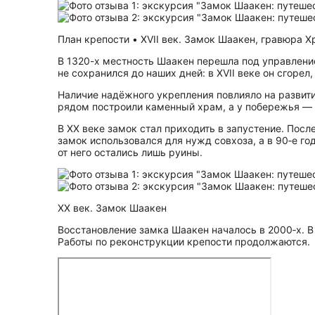
План крепости • XVII век. Замок Шаакен, гравюра Х
В 1320-х местность Шаакен перешла под управление 
не сохранился до наших дней: в XVII веке он сгоре
Наличие надёжного укрепления повлияло на развити
рядом построили каменный храм, а у побережья — п
В XX веке замок стал приходить в запустение. Пос
замок использовался для нужд совхоза, а в 90‑е го
от него остались лишь руины.
XX век. Замок Шаакен
Восстановление замка Шаакен началось в 2000‑х. 
Работы по реконструкции крепости продолжаются.