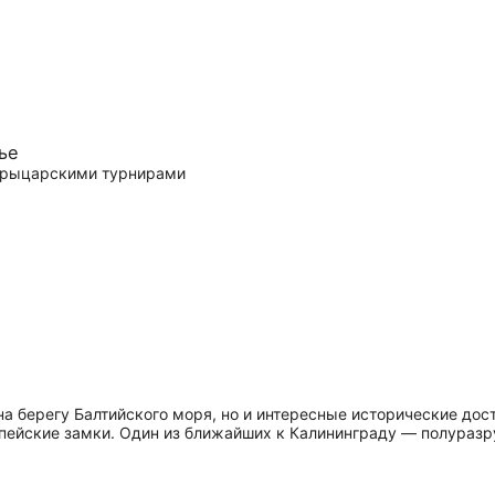
ье
и рыцарскими турнирами
на берегу Балтийского моря, но и интересные исторические до
опейские замки. Один из ближайших к Калининграду — полура