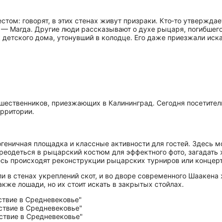
том: говорят, в этих стенах живут призраки. Кто‑то утверждае
 Магда. Другие люди рассказывают о духе рыцаря, погибшего 
детского дома, утонувший в колодце. Его даже приезжали иск
шественников, приезжающих в Калининград. Сегодня посетители
ерритории.
еничная площадка и классные активности для гостей. Здесь мо
ереодеться в рыцарский костюм для эффектного фото, загадать 
здесь происходят реконструкции рыцарских турниров или конце
и в стенах укреплений скот, и во дворе современного Шаакена
акже лошади, но их стоит искать в закрытых стойлах.