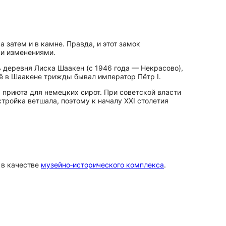
 затем и в камне. Правда, и этот замок
ми изменениями.
ь деревня Лиска Шаакен (с 1946 года — Некрасово),
ё в Шаакене трижды бывал император Пётр I.
 приюта для немецких сирот. При советской власти
тройка ветшала, поэтому к началу XXI столетия
 в качестве
музейно‑исторического комплекса
.