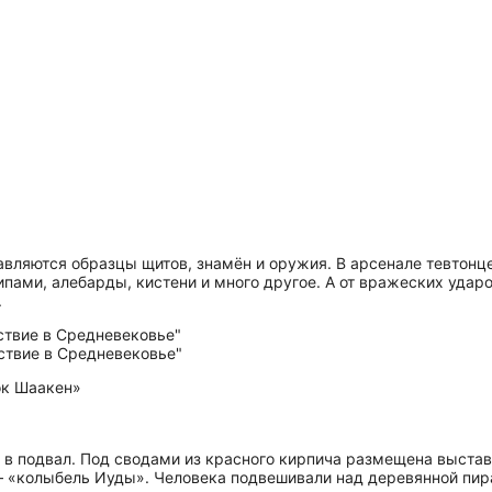
вляются образцы щитов, знамён и оружия. В арсенале тевтонце
ами, алебарды, кистени и много другое. А от вражеских ударо
.
ок Шаакен»
в подвал. Под сводами из красного кирпича размещена выстав
— «колыбель Иуды». Человека подвешивали над деревянной пир