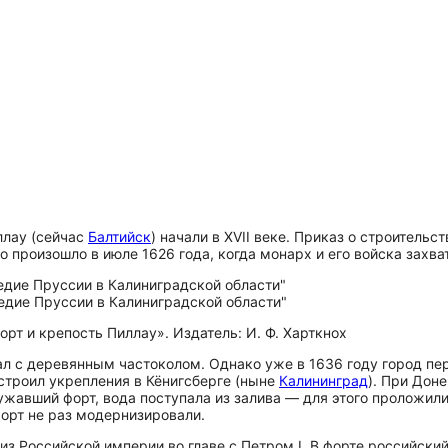
ллау (сейчас
Балтийск
) начали в XVII веке. Приказ о строительс
это произошло в июле 1626 года, когда монарх и его войска зах
орт и крепость Пиллау». Издатель: И. Ф. Харткнох
ал с деревянным частоколом. Однако уже в 1636 году город пе
троил укрепления в Кёнигсберге (ныне
Калининград
). При Дон
ужавший форт, вода поступала из залива — для этого проложил
форт не раз модернизировали.
з Российской империи во главе с Петром I. В форте российский 