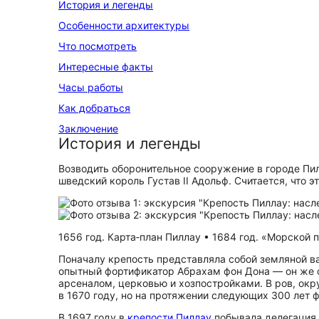
История и легенды
Особенности архитектуры
Что посмотреть
Интересные факты
Часы работы
Как добраться
Заключение
История и легенды
Возводить оборонительное сооружение в городе Пи
шведский король Густав II Адольф. Считается, что 
1656 год. Карта‑план Пиллау • 1684 год. «Морской п
Поначалу крепость представляла собой земляной в
опытный фортификатор Абрахам фон Дона — он же с
арсеналом, церковью и хозпостройками. В ров, окр
в 1670 году, но на протяжении следующих 300 лет 
В 1697 году в
крепости Пиллау
побывала делегация и