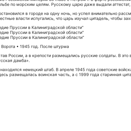
льбе по морским целям. Русскому царю даже выдали аттестат
н остановился в городе на одну ночь, но успел внимательно рас
естные власти испугались, что царь изучал цитадель, чтобы захв
. Ворота • 1945 год. После штурма
тав России, а в крепости размещались русские солдаты. В это 
усская дамба».
находился немецкий штаб. В апреле 1945 года советские войска
десь размещалась воинская часть, а с 1999 года старинная цит