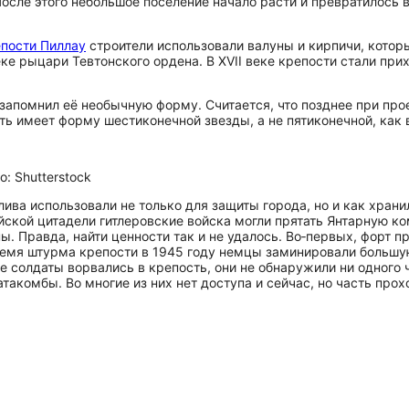
После этого небольшое поселение начало расти и превратилось 
пости Пиллау
строители использовали валуны и кирпичи, которы
ке рыцари Тевтонского ордена. В XVII веке крепости стали прих
 запомнил её необычную форму. Считается, что позднее при пр
ть имеет форму шестиконечной звезды, а не пятиконечной, как 
: Shutterstock
лива использовали не только для защиты города, но и как хран
ской цитадели гитлеровские войска могли прятать Янтарную к
. Правда, найти ценности так и не удалось. Во‑первых, форт п
время штурма крепости в 1945 году немцы заминировали большу
 солдаты ворвались в крепость, они не обнаружили ни одного ч
такомбы. Во многие из них нет доступа и сейчас, но часть про