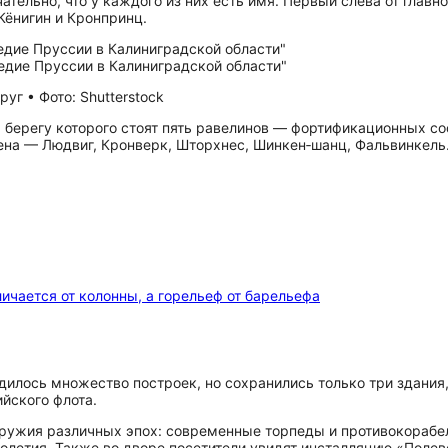
ельно, что у каждого из них есть имя. Первый слева от главног
Кёнигин и Кронпринц.
уг • Фото: Shutterstock
ем берегу которого стоят пять равелинов — фортификационных 
мена — Людвиг, Кронверк, Шторхнес, Шинкен‑шанц, Фальвинкель
ичается от колонны, а горельеф от барельефа
дилось множество построек, но сохранились только три здания
йского флота.
оружия различных эпох: современные торпеды и противокорабе
олетия. Также во дворе посетители увидят инсталляцию «Полево