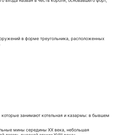
о входа назван в честь короля, основавшего форт,
сооружений в форме треугольника, расположенных
.
, которые занимают котельная и казармы: в бывшем
льные мины середины XX века, небольшая
й лагерь русской армии XVIII века»