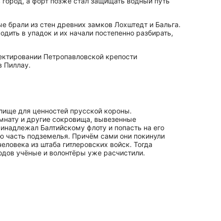
в город, а форт позже стал защищать водный путь
е брали из стен древних замков Лохштедт и Бальга.
одить в упадок и их начали постепенно разбирать,
оектировании Петропавловской крепости
в Пиллау.
илище для ценностей прусской короны.
омнату и другие сокровища, вывезенные
ринадлежал Балтийскому флоту и попасть на его
ю часть подземелья. Причём сами они покинули
еловека из штаба гитлеровских войск. Тогда
ходов учёные и волонтёры уже расчистили.