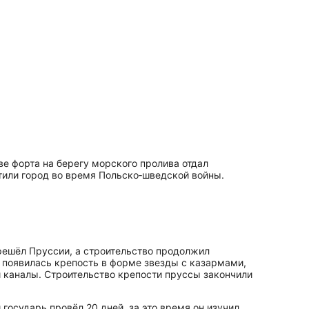
тве форта на берегу морского пролива отдал
ватили город во время Польско‑шведской войны.
решёл Пруссии, а строительство продолжил
е появилась крепость в форме звезды с казармами,
и каналы. Строительство крепости пруссы закончили
государь провёл 20 дней, за это время он изучил