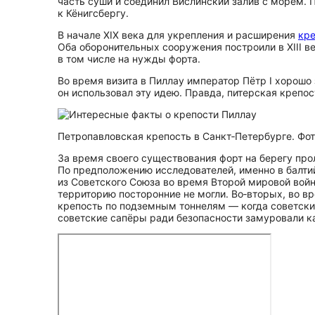
часть суши и соединил Вислинский залив с морем. 
к Кёнигсбергу.
В начале XIX века для укрепления и расширения
кре
Оба оборонительных сооружения построили в XIII ве
в том числе на нужды форта.
Во время визита в Пиллау император Пётр I хорошо
он использовал эту идею. Правда, питерская крепос
Петропавловская крепость в Санкт‑Петербурге. Фото
За время своего существования форт на берегу про
По предположению исследователей, именно в балтий
из Советского Союза во время Второй мировой войны
территорию посторонние не могли. Во‑вторых, во 
крепость по подземным тоннелям — когда советские
советские сапёры ради безопасности замуровали ка