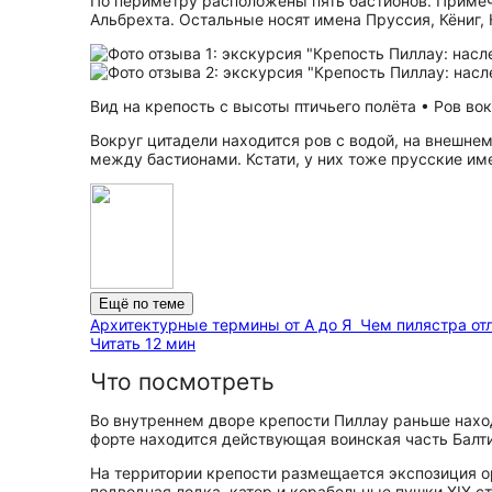
По периметру расположены пять бастионов. Примечат
Альбрехта. Остальные носят имена Пруссия, Кёниг, 
Вид на крепость с высоты птичьего полёта • Ров вокр
Вокруг цитадели находится ров с водой, на внешн
между бастионами. Кстати, у них тоже прусские и
Ещё по теме
Архитектурные термины от А до Я
Чем пилястра отл
Читать 12 мин
Что посмотреть
Во внутреннем дворе крепости Пиллау раньше нахо
форте находится действующая воинская часть Балти
На территории крепости размещается экспозиция 
подводная лодка, катер и корабельные пушки XIX ст