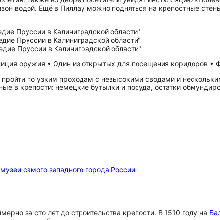
изон водой. Ещё в Пиллау можно подняться на крепостные стен
зиция оружия • Один из открытых для посещения коридоров • Фо
о пройти по узким проходам с невысокими сводами и нескольк
ные в крепости: немецкие бутылки и посуда, остатки обмундир
 музеи самого западного города России
имерно за сто лет до строительства крепости. В 1510 году на
Ба