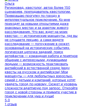
Ольга
Регионовед, квестолог, автор более 150
сценариев, преподаватель квестологии.
Превращаю прогулку по городу в
интеллектуальное приключение. Ко мне
приходят за новыми открытиями даже
знакомых местах и за азартом живого
расследования. Что вас ждет на моих
квестах: — исторические маршруты, где вы
не слушаете лекцию, а сами ведете
расследование — погружение в сюжет,
основанный на исторических событиях,
логическая цепочка заданий, поиск
артефактов — командная работа и приятное
общение с интересными, думающими
людьми — возможность практиковать
английский в естественной среде (веду
квесты на русском и английском) Мои
маршруты — для любопытных взрослых,
семей с детьми и компаний, которые хотят
увидеть город по-новому. Сюжет и уровень
сложности адаптирую под запрос. Откройте
город с новой стороны и примите участие в
приключении для ума и души!
5.0
1 отзыв