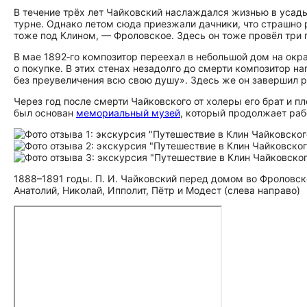
В течение трёх лет Чайковский наслаждался жизнью в усад
турне. Однако летом сюда приезжали дачники, что страшно 
тоже под Клином, — Фроловское. Здесь он тоже провёл три 
В мае 1892‑го композитор переехал в небольшой дом на окр
о покупке. В этих стенах незадолго до смерти композитор н
без преувеличения всю свою душу». Здесь же он завершил р
Через год после смерти Чайковского от холеры его брат и п
был основан
мемориальный музей
, который продолжает рабо
1888–1891 годы. П. И. Чайковский перед домом во Фроловск
Анатолий, Николай, Ипполит, Пётр и Модест (слева направо)