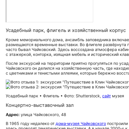
Усадебный парк, флигель и хозяйственный корпус
Кроме мемориального дома, ансамбль заповедника включает
размещаются временные выставки. Во флигеле развёрнута 
часто бывал Чайковский. Здесь воссоздана атмосфера кабине
с этажеркой, конторка, изящная мебель и исторический клав
После экскурсий на территории приятно прогуляться по уса
Чайковского он делился на хозяйственную часть, где наход
с цветниками и тенистыми аллеями, которые бережно восст
Усадебный парк • Флигель • Фото: Shutterstock,
сайт
музея
Концертно-выставочный зал
Адрес:
улица Чайковского, 48
В 1965 году недалеко от
дома‑музея Чайковского
построили 
здесь проводят тематические выставки. А в начале 2000‑х 