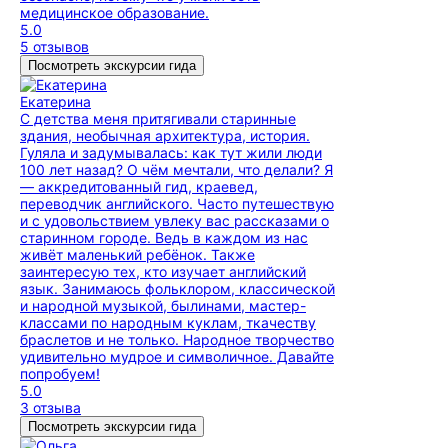
медицинское образование.
5.0
5 отзывов
Посмотреть экскурсии гида
Екатерина
С детства меня притягивали старинные
здания, необычная архитектура, история.
Гуляла и задумывалась: как тут жили люди
100 лет назад? О чём мечтали, что делали? Я
— аккредитованный гид, краевед,
переводчик английского. Часто путешествую
и с удовольствием увлеку вас рассказами о
старинном городе. Ведь в каждом из нас
живёт маленький ребёнок. Также
заинтересую тех, кто изучает английский
язык. Занимаюсь фольклором, классической
и народной музыкой, былинами, мастер-
классами по народным куклам, ткачеству
браслетов и не только. Народное творчество
удивительно мудрое и символичное. Давайте
попробуем!
5.0
3 отзыва
Посмотреть экскурсии гида