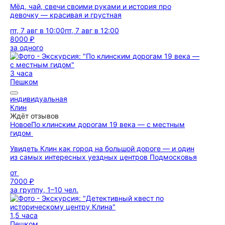
Мёд, чай, свечи своими руками и история про
девочку — красивая и грустная
пт, 7 авг в 10:00
пт, 7 авг в 12:00
8000 ₽
за одного
3 часа
Пешком
индивидуальная
Клин
Ждёт отзывов
Новое
По клинским дорогам 19 века — с местным
гидом
Увидеть Клин как город на большой дороге — и один
из самых интересных уездных центров Подмосковья
от
7000 ₽
за группу, 1–10 чел.
1,5 часа
Пешком