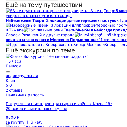
Ещё на тему путешествий
5 мос
увидеть в разных уголках города
Набережные Твери: 3 локации для интересных прогулок
Где
и Тьмаке
Мне бы в небо: где прох
Спасск‑Рязанский и другие города
покататься на сапах в Москве и Подмосковье
11 живописны
Ещё экскурсии по теме
1,5 часа
Пешком
индивидуальная
Клин
5,0
2 отзыва
Нечаянная радость
Погрузиться в историю трактиров и чайных Клина 19-
20 веков и выпить чашечку чая
6000 ₽
за группу, 1–6 чел.