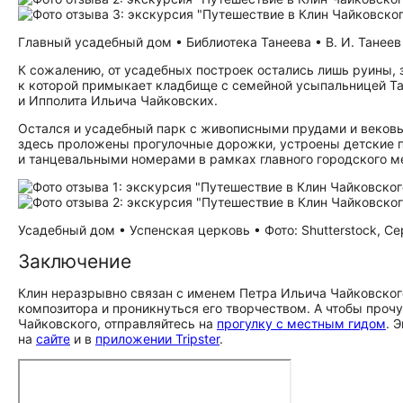
Главный усадебный дом • Библиотека Танеева • В. И. Танеев
К сожалению, от усадебных построек остались лишь руины,
к которой примыкает кладбище с семейной усыпальницей Та
и Ипполита Ильича Чайковских.
Остался и усадебный парк с живописными прудами и вековым
здесь проложены прогулочные дорожки, устроены детские 
и танцевальными номерами в рамках главного городского м
Усадебный дом • Успенская церковь • Фото: Shutterstock, С
Заключение
Клин неразрывно связан с именем Петра Ильича Чайковского
композитора и проникнуться его творчеством. А чтобы прочу
Чайковского, отправляйтесь на
прогулку с местным гидом
. 
на
сайте
и в
приложении Tripster
.