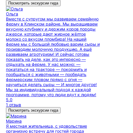
Посмотреть экскурсии гида
Ольга
Вместе с супругом мы развиваем семейную
ферму в Клинском районе. Мы выращиваем
вкусную клубнику и держим коров породы
джерси, которые дают жирное жёлтое
молоко со вкусом пломбира! На нашей
ферме мы с большой любовью варим сыры и
производим молочную продукцию. А ещё
развиваем агротуризм! И сейчас готовы
показать на деле, как это интересно —
отдыхать на ферме. У нас можно: —
покататься на тракторе — покормить и
пообщаться с животными — пообедать
фермерским пловом прямо с огня —
научиться делать сыры — И многое другое!
Мы за индивидуальный подход к каждой
программе, потому что люди едут к людям!
5.0
1 отзыв
Посмотреть экскурсии гида
Марина
Я местная жительница, с удовольствие
организую встречу для гостей города