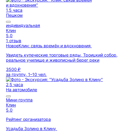
1,5 часа
Пешком
индивидуальная
Клин
5,0
1 отзыв
Новое
Клин: связь времён и вдохновения
Увидеть купеческие торговые ряды, Троицкий собор,
реальное училище и живописный берег реки
3500 ₽
за группу, 1–10 чел.
2,5 часа
На автомобиле
Мини-группа
Клин
5,0
Рейтинг организатора
Усадьба Золино в Клину