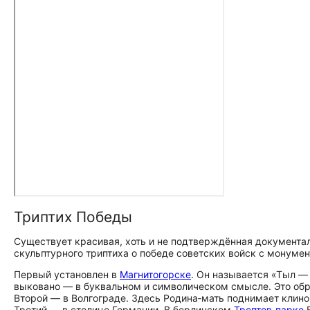
Триптих Победы
Существует красивая, хоть и не подтверждённая документаль
скульптурного триптиха о победе советских войск с монум
Первый установлен в
Магнитогорске
. Он называется «Тыл —
выковано — в буквальном и символическом смысле. Это обр
Второй — в Волгограде. Здесь Родина‑мать поднимает клин
Третий — в столице Германии. В берлинском
Трептов‑парке
В