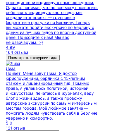
проводит свои индивидуальные экскурсии.
Однако, понимая, что не все могут позволить
себе взять индивидуального гида, мы
создали этот проект — групповые
бюджетные прогулки по Берлину. Теперь
вы можете пройти экскурсию по Берлину с
одним из лучших гидов по вполне доступной
цене. Приходите к нам! Мы вас
не разочаруем. :-)
4.99
164 отзыва
Посмотреть экскурсии гида
Лиза
Привет! Меня зовут Лиза. Я доктор
юриспруденции, берлинка с 15-летним
стажем и лицензированный гид. Помимо
права, я увлекаюсь политикой, историей
и искусством, печатаюсь в журналах, веду
блог о жизни здесь, а также провожу
авторские экскурсии по самым интересным
местам города. Моё любимое занятие —
помогать людям чувствовать себя в Берлине
уверенно и комфортно.
5.0
121 отзыв