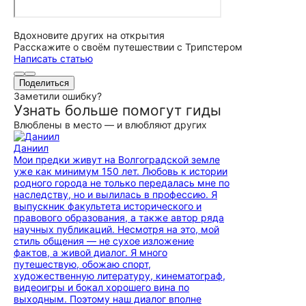
Вдохновите других на открытия
Расскажите о своём путешествии с Трипстером
Написать статью
Поделиться
Заметили ошибку?
Узнать больше помогут гиды
Влюблены в место — и влюбляют других
Даниил
Мои предки живут на Волгоградской земле
уже как минимум 150 лет. Любовь к истории
родного города не только передалась мне по
наследству, но и вылилась в профессию. Я
выпускник факультета исторического и
правового образования, а также автор ряда
научных публикаций. Несмотря на это, мой
стиль общения — не сухое изложение
фактов, а живой диалог. Я много
путешествую, обожаю спорт,
художественную литературу, кинематограф,
видеоигры и бокал хорошего вина по
выходным. Поэтому наш диалог вполне