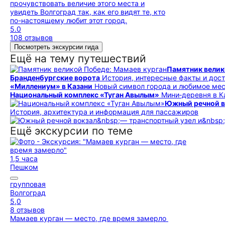
прочувствовать величие этого места и
увидеть Волгоград так, как его видят те, кто
по-настоящему любит этот город.
5.0
108 отзывов
Посмотреть экскурсии гида
Ещё на тему путешествий
Памятник велик
Бранденбургские ворота
История, интересные факты и до­сто­
«Миллениум» в Казани
Новый символ города и любимое ме
Национальный комплекс «Туган Авылым»
Мини‑деревня в 
Южный речной в
История, архитектура и информация для пассажиров
Ещё экскурсии по теме
1,5 часа
Пешком
групповая
Волгоград
5,0
8 отзывов
Мамаев курган — место, где время замерло