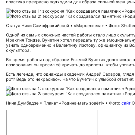
пластика прекрасно подходили для образа сильной женщины
Статуя Ники Самофракийской • «Марсельеза» • Фото: Shutte
Одной из самых сложных частей работы стало лицо скульпту
Ираклия Тоидзе. Вучетич хотел передать ту же эмоциональн
узнать одновременно и Валентину Изотову, официантку из Во
скульптора.
Во время работы над образом Евгений Вучетич долго искал
позирования он просил её кричать до хрипоты, чтобы уловит
Есть легенда, что однажды академик Андрей Сахаров, глядя 
рот? Ведь это некрасиво». На что Вучетич с улыбкой ответил:
Нина Думбадзе • Плакат «Родина‑мать зовёт!» • Фото:
сайт
О