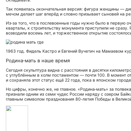
Так появилась окончательная версия: фигура женщины — ди
мечом делает шаг вперёд и словно призывает сыновей на р
Из‑за того, что в послевоенные годы нужно было в первую 
кварталы, к строительству монумента приступили не сразу.
возводили восемь лет, и торжественное открытие состоялось
1963 год. Фидель Кастро и Евгений Вучетич на Мамаевом ку
Родина‑мать в наше время
Сегодня скульптура видна с расстояния в десятки километро
с углублённым в холм постаментом — почти 100. В момент 
и сохраняла этот статус ещё 22 года, пока в японском город
Но цифры, конечно же, не главное. «Родина‑мать» за полвек
признали одним из семи чудес России наряду с озером Байка
главным символом празднования 80-летия Победы в Великой