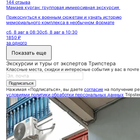
144 отзыва
Мамаев курган: групповая иммерсивная экскурсия
Прикоснуться к военным сюжетам и узнать историю
мемориального комплекса в необычном формате
сб, 8 авг в 08:30
сб, 8 авг в 10:30
1850 ₽
за одного
Показать еще
Экскурсии и туры от экспертов Трипстера
Классные места, скидки и интересные события у вас в почте
Подписаться
Нажимая «Подписаться», вы даете
согласие
на получение ре
условиями политики обработки персональных данных
Tripste