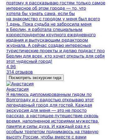
поэтому я рассказываю гостям только самое
интересное об этом городе — то, что
хотела бы узнать сама, если бы
на знакомство с городом у меня был всего
1 день. Пока судьба не забросила меня
в Берлин, я работала специальным
корреспондентом крупного ежедневного
издания и выпускающим редактором
журнала. А сейчас создаю интересные
туристические проекты и делаю подкаст про
Берлин для всех, кто хочет открыть для себя
этот чудесный город!
4.96
314 отзывов
Посмотреть экскурсии гида
Анастасия
Я являюсь дипломированным гидом по
Волгограду и с радостью открываю этот
легендарный город для гостей. Каждая
экскурсия для меня — это не просто
рассказ, а настоящее путешествие сквозь
время, наполненное историями мужества,
памяти и силы духа. И каждый раз я с
особым трепетом поднимаюсь на главную
высоту России, чтобы вместе с вами