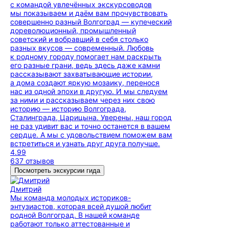
с командой увлечённых экскурсоводов
мы показываем и даём вам прочувствовать
совершенно разный Волгоград — купеческий
дореволюционный, промышленный
советский и вобравший в себя столько
разных вкусов — современный. Любовь
к родному городу помогает нам раскрыть
его разные грани, ведь здесь даже камни
рассказывают захватывающие истории,
а дома создают яркую мозаику, перенося
нас из одной эпохи в другую. И мы следуем
за ними и рассказываем через них свою
историю — историю Волгограда,
Сталинграда, Царицына. Уверены, наш город
не раз удивит вас и точно останется в вашем
сердце. А мы с удовольствием поможем вам
встретиться и узнать друг друга получше.
4.99
637 отзывов
Посмотреть экскурсии гида
Дмитрий
Мы команда молодых историков-
энтузиастов, которая всей душой любит
родной Волгоград. В нашей команде
работают только аттестованные и