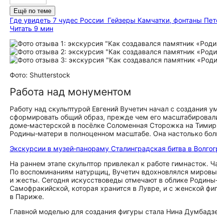
Ещё по теме
Где увидеть 7 чудес России
Гейзеры Камчатки, фонтаны Петер
Читать 9 мин
Фото: Shutterstock
Работа над монументом
Работу над скульптурой Евгений Вучетич начал с создания 
сформировать общий образ, прежде чем его масштабировали 
доме‑мастерской в посёлке Соломенная Сторожка на Тимиря
Родины‑матери в полноценном масштабе. Она настолько боль
Экскурсии в музей‑панораму Сталинградская битва в Волго
На раннем этапе скульптор привлекал к работе гимнасток. 
По воспоминаниям натурщиц, Вучетич вдохновлялся мировы
и жесты. Сегодня искусствоведы отмечают в облике Родины
Самофракийской, которая хранится в Лувре, и с женской ф
в Париже.
Главной моделью для создания фигуры стала Нина Думбадзе