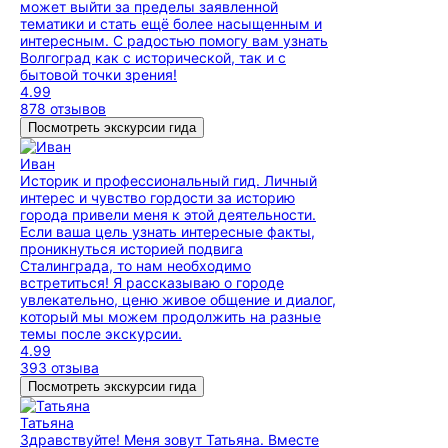
может выйти за пределы заявленной
тематики и стать ещё более насыщенным и
интересным. С радостью помогу вам узнать
Волгоград как с исторической, так и с
бытовой точки зрения!
4.99
878 отзывов
Посмотреть экскурсии гида
Иван
Историк и профессиональный гид. Личный
интерес и чувство гордости за историю
города привели меня к этой деятельности.
Если ваша цель узнать интересные факты,
проникнуться историей подвига
Сталинграда, то нам необходимо
встретиться! Я рассказываю о городе
увлекательно, ценю живое общение и диалог,
который мы можем продолжить на разные
темы после экскурсии.
4.99
393 отзыва
Посмотреть экскурсии гида
Татьяна
Здравствуйте! Меня зовут Татьяна. Вместе