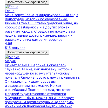
Посмотреть экскурсии гида
Елена
Меня зовут Елена, я лицензированный гид в
Волгограде, историк по образованию.
Любимая тема — Сталинградская битва, но
хорошо разбираюсь и в других эпохах
развития города. С радостью покажу вам
наши главные достопримечательности и
расскажу о них самое интересное!
4.95
515 отзывов
Посмотреть экскурсии гида
Мария
Привет всем! В Берлине я оказалась
случайно. И мне, как человеку, который
неравнодушен ко всему итальянскому,
поначалу было непросто к нему привыкнуть.
Он казался слишком суровым
и сдержанным на эмоции. Но как
я ошибалась! Позже я поняла, что стала
жертвой туристического стереотипа
о Берлине — быть может, он и не блещет
прекрасным архитектурным «фасадом»,
но как же он прекрасен внутри! Именно