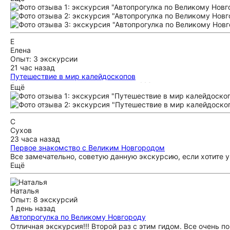
познавательное времяпровождение. Приедем еще. 🙌
Е
Елена
Опыт: 3 экскурсии
21 час назад
Путешествие в мир калейдоскопов
Отличная экскурсия и мастер класс! Молодцы , что придумал
Ещё
атмосферно! Очень рекомендую!
С
Сухов
23 часа назад
Первое знакомство с Великим Новгородом
Все замечательно, советую данную экскурсию, если хотите 
Ещё
Наталья
Опыт: 8 экскурсий
1 день назад
Автопрогулка по Великому Новгороду
Отличная экскурсия!!! Второй раз с этим гидом. Все очень п