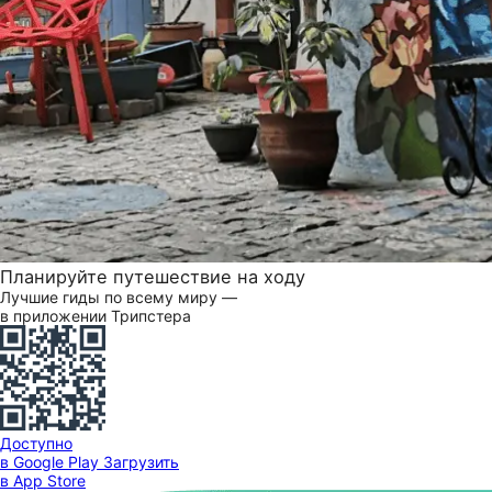
Планируйте путешествие на ходу
Лучшие гиды по всему миру —
в приложении Трипстера
Доступно
в Google Play
Загрузить
в App Store