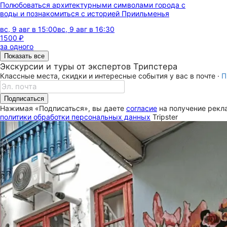
Полюбоваться архитектурными символами города с
воды и познакомиться с историей Приильменья
вс, 9 авг в 15:00
вс, 9 авг в 16:30
1500 ₽
за одного
Показать все
Экскурсии и туры от экспертов Трипстера
Классные места, скидки и интересные события у вас в почте ·
П
Подписаться
Нажимая «Подписаться», вы даете
согласие
на получение рекла
политики обработки персональных данных
Tripster