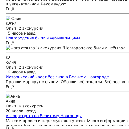
и увлекательной. Рекомендую.
Ещё
Юлия
Опыт: 2 экскурсии
15 часов назад
Новгородские были и небывальщины
Нам очень понравилась экскурсия. Детям дали потрогать и 
Ещё
говорили, обсуждали, как палку вертикально пальцем удерж
разговоре с пацанами. Это не просто. Всем с детьми я точ
Ю
факты, мне тоже было очень интересно. Это не экскурсия, гд
юлия
Садко, через мифы и легенды рассказ о былых временах. На 
Опыт: 2 экскурсии
19 часов назад
Исторический квест без гида в Великом Новгороде
Прошли маршрут с сыном. Обошли всё локации. Всё доступн
Ещё
Анна
Опыт: 6 экскурсий
20 часов назад
Автопрогулка по Великому Новгороду
Максим провел интересную экскурсию. Много информации ко
истории. Всегда приятно когда экскурсию проводит человек 
Ещё