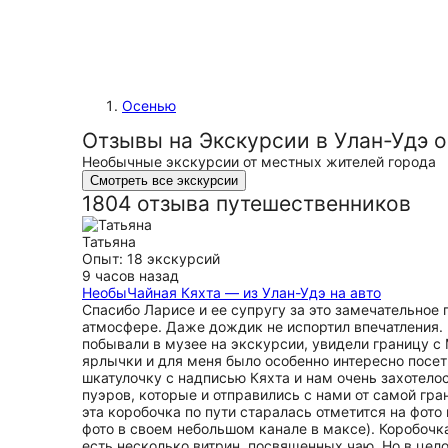
Осенью
Отзывы на Экскурсии в Улан-Удэ 
Необычные экскурсии от местных жителей города
Смотреть все экскурсии
1804 отзыва путешественников
Татьяна
Опыт: 18 экскурсий
9 часов назад
НеобыЧайная Кяхта — из Улан-Удэ на авто
Спасибо Ларисе и ее супругу за это замечательное
атмосфере. Даже дождик не испортил впечатления. 
побывали в музее на экскурсии, увидели границу с 
ярлычки и для меня было особенно интересно посет
шкатулочку с надписью Кяхта и нам очень захотело
пуэров, которые и отправились с нами от самой гра
эта коробочка по пути старалась отметится на фото
фото в своем небольшом канале в максе). Коробочка
есть несколько витрин, посвященных чаю. Но в цел