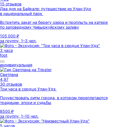
15 отзывов
Два дня на Байкале: путешествие из Улан-Удэ
в национальный парк
Встретить закат на берегу озера и проплыть на катере
по заповедному Чивыркуйскому заливу
105 000 ₽
за группу, 1–3 чел.
3 часа
foot
индивидуальная
Светлана
4,97
30 отзывов
Три часа в сердце Улан-Удэ
Почувствовать ритм города, в котором переплетаются
традиции, эпохи и судьбы
8500 ₽
за группу, 1–10 чел.
5 часов