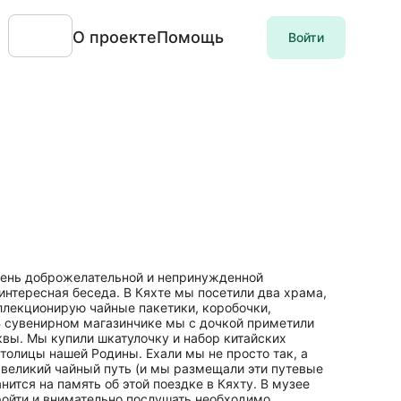
О проекте
Помощь
Войти
очень доброжелательной и непринужденной
интересная беседа. В Кяхте мы посетили два храма,
оллекционирую чайные пакетики, коробочки,
 В сувенирном магазинчике мы с дочкой приметили
квы. Мы купили шкатулочку и набор китайских
столицы нашей Родины. Ехали мы не просто так, а
л великий чайный путь (и мы размещали эти путевые
ится на память об этой поездке в Кяхту. В музее
пройти и внимательно послушать необходимо