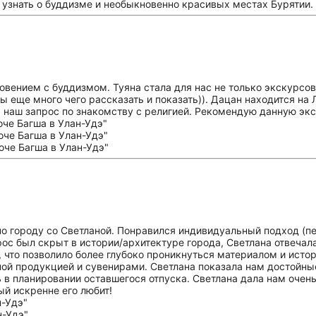
 узнать о буддизме и необыкновенно красивых местах Бурятии.
овением с буддизмом. Туяна стала для нас не только экскурсо
ы еще много чего рассказать и показать)). Дацан находится на
 наш запрос по знакомству с религией. Рекомендую данную экс
о городу со Светланой. Понравился индивидуальный подход (пе
прос был скрыт в истории/архитектуре города, Светлана отвеча
что позволило более глубоко проникнуться материалом и истор
ной продукцией и сувенирами. Светлана показала нам достойны
 в планировании оставшегося отпуска. Светлана дала нам оче
ый искренне его любит!