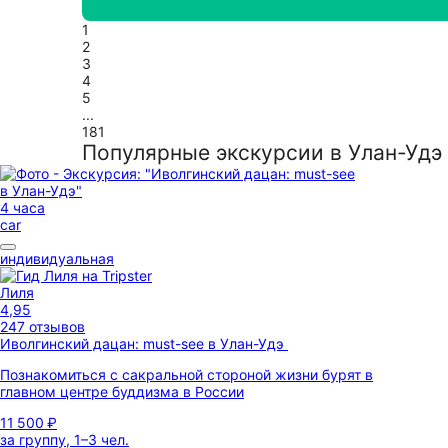
1
2
3
4
5
...
181
Популярные экскурсии в Улан-Удэ
4 часа
car
индивидуальная
Лиля
4,95
247 отзывов
Иволгинский дацан: must-see в Улан-Удэ
Познакомиться с сакральной стороной жизни бурят в
главном центре буддизма в России
11 500 ₽
за группу, 1–3 чел.