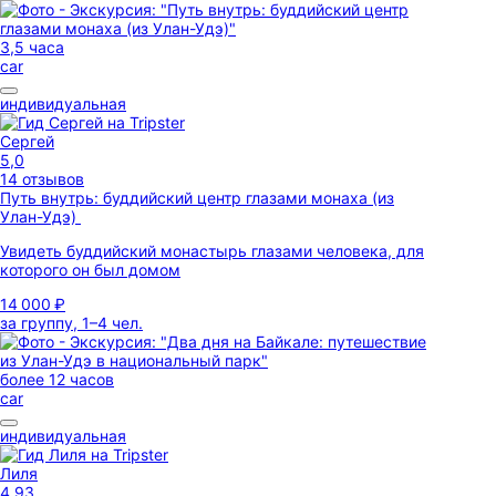
3,5 часа
car
индивидуальная
Сергей
5,0
14 отзывов
Путь внутрь: буддийский центр глазами монаха (из
Улан-Удэ)
Увидеть буддийский монастырь глазами человека, для
которого он был домом
14 000 ₽
за группу, 1–4 чел.
более 12 часов
car
индивидуальная
Лиля
4,93