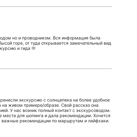
водом но и проводником. Вся информация была
 Лысой горе, от туда открывается замечательный вид
курсию и гида 🫶
ренесли экскурсию с солнцепека на более удобное
ла на живом примере/образе. Свой рассказ она
ией. У нас возник полный контакт с экскурсоводом.
е места для шопинга и дала рекомендации. Хочется
нь важные рекомендации по маршрутам и лайфхаки.