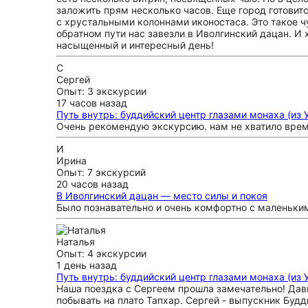
заложить прям несколько часов. Еще город готовит
с хрустальными колоннами иконостаса. Это такое ч
обратном пути нас завезли в Иволгинский дацан. И
насыщенный и интересный день!
С
Сергей
Опыт: 3 экскурсии
17 часов назад
Путь внутрь: буддийский центр глазами монаха (из 
Очень рекомендую экскурсию. нам не хватило време
И
Ирина
Опыт: 7 экскурсий
20 часов назад
В Иволгинский дацан — место силы и покоя
Было познавательно и очень комфортно с маленьки
Наталья
Опыт: 4 экскурсии
1 день назад
Путь внутрь: буддийский центр глазами монаха (из 
Наша поездка с Сергеем прошла замечательно! Дав
побывать на плато Тапхар. Сергей - выпускник Будд