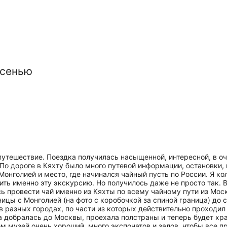
осенью
 путешествие. Поездка получилась насыщенной, интересной, в 
По дороге в Кяхту было много путевой информации, остановки, 
Монголией и место, где начинался чайный пусть по России. Я к
ить именно эту экскурсию. Но получилось даже не просто так.
сь провести чай именно из Кяхты по всему чайному пути из Мос
ницы с Монголией (на фото с коробочкой за спиной граница) до 
 в разных городах, по части из которых действительно проходи
 добралась до Москвы, проехала полстраны и теперь будет хран
ом музей очень хороший, много экспонатов и залов, чтобы все 