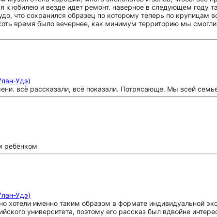
ся к юбилею и везде идет ремонт. наверное в следующем году т
удо, что сохранился образец по которому теперь по крупицам в
 хоть время было вечернее, как минимум территорию мы смогли
Улан-Удэ)
ни. всё рассказали, всё показали. Потрясающе. Мы всей семье
м ребёнком
Улан-Удэ)
но хотели именно таким образом в формате индивидуальной эк
ийского университета, поэтому его рассказ был вдвойне интере