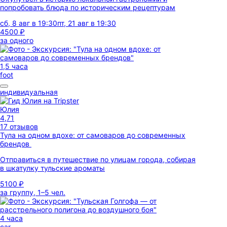
попробовать блюда по историческим рецептурам
сб, 8 авг в 19:30
пт, 21 авг в 19:30
4500 ₽
за одного
1,5 часа
foot
индивидуальная
Юлия
4,71
17 отзывов
Тула на одном вдохе: от самоваров до современных
брендов
Отправиться в путешествие по улицам города, собирая
в шкатулку тульские ароматы
5100 ₽
за группу, 1–5 чел.
4 часа
car