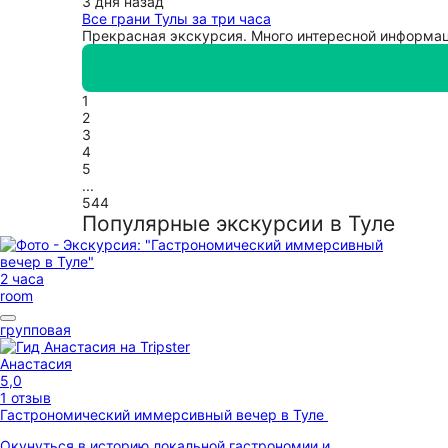
3 дня назад
Все грани Тулы за три часа
Прекрасная экскурсия. Много интересной информац
1
2
3
4
5
...
544
Популярные экскурсии в Туле
2 часа
room
групповая
Анастасия
5,0
1 отзыв
Гастрономический иммерсивный вечер в Туле
Окунуться в историю локальной гастрономии и