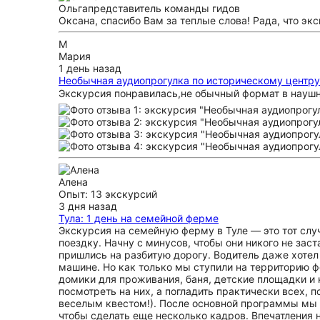
Ольга
представитель команды гидов
Оксана, спасибо Вам за теплые слова! Рада, что эк
М
Мария
1 день назад
Необычная аудиопрогулка по историческому центру
Экскурсия понравилась,не обычный формат в наушни
Алена
Опыт: 13 экскурсий
3 дня назад
Тула: 1 день на семейной ферме
Экскурсия на семейную ферму в Туле — это тот слу
поездку. Начну с минусов, чтобы они никого не зас
пришлись на разбитую дорогу. Водитель даже хотел 
машине. Но как только мы ступили на территорию ф
домики для проживания, баня, детские площадки и к
посмотреть на них, а погладить практически всех, 
веселым квестом!). После основной программы мы с
чтобы сделать еще несколько кадров. Впечатления