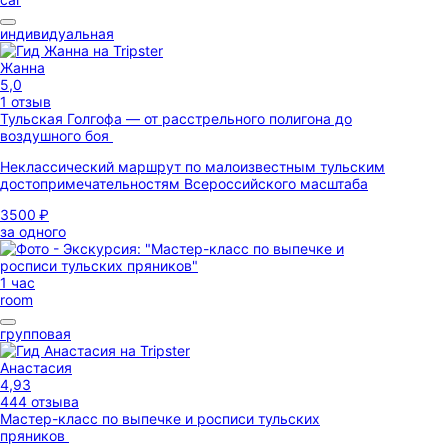
индивидуальная
Жанна
5,0
1 отзыв
Тульская Голгофа — от расстрельного полигона до
воздушного боя
Неклассический маршрут по малоизвестным тульским
достопримечательностям Всероссийского масштаба
3500 ₽
за одного
1 час
room
групповая
Анастасия
4,93
444 отзыва
Мастер-класс по выпечке и росписи тульских
пряников