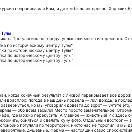
скурсия понравилась и Вам, и детям было интересно! Хороших В
 Тулы
ках. Прогулялись по городу, услышали много интересного. Отл
чай, когда конечный результат с лихвой перекрывает все дорож
тали врасплох: погода в наш день подвела — лил дождь, а после
развернуться, но мы уговорили довезти до ворот — учтите это,
ермы — обо всем забыли! Место просто замечательное. Огромн
афе, где можно перекусить. А главное — животные! Их здесь оч
покормить, обняться и сделать кучу фото. Отдельный восторг —
покойно погуляли по территории, никто нас не торопил, и мы 
 невероятные, душевные. Ферма — настоящий оазис спокойстви