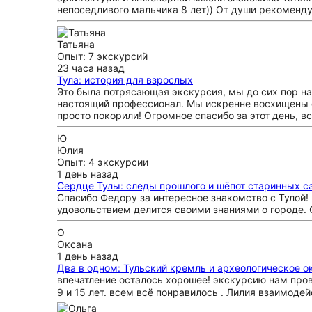
непоседливого мальчика 8 лет)) От души рекоменд
Татьяна
Опыт: 7 экскурсий
23 часа назад
Тула: история для взрослых
Это была потрясающая экскурсия, мы до сих пор н
настоящий профессионал. Мы искренне восхищены е
просто покорили! Огромное спасибо за этот день, 
Ю
Юлия
Опыт: 4 экскурсии
1 день назад
Сердце Тулы: следы прошлого и шёпот старинных 
Спасибо Федору за интересное знакомство с Тулой! 
удовольствием делится своими знаниями о городе. 
О
Оксана
1 день назад
Два в одном: Тульский кремль и археологическое о
впечатление осталось хорошее! экскурсию нам пров
9 и 15 лет. всем всё понравилось . Лилия взаимодей