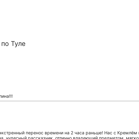
по Туле
ина!!!
экстренный перенос времени на 2 часа раньше! Нас с Кремлём 
а, чудесный рассказчик, отлично владеющий предметом, мягко 