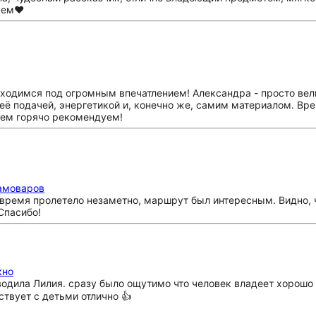
уем❤️
аходимся под огромным впечатлением! Александра - просто вел
ё подачей, энергетикой и, конечно же, самим материалом. Вре
всем горячо рекомендуем!
самоваров
время пролетело незаметно, маршрут был интересным. Видно, чт
Спасибо!
кно
одила Лилия. сразу было ощутимо что человек владеет хорошо 
ствует с детьми отлично 👍