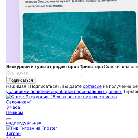
Экскурсии и туры от редакторов Трипстера
Скидки, классн
Подписаться
Нажимая «Подписаться», вы даете
согласие
на получение ре
условиями политики обработки персональных данных
Tripste
3 часа
Пешком
индивидуальная
Тигран