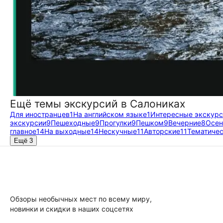
Ещё темы экскурсий в Салониках
Для иностранцев
1
На английском языке
1
Интересные экскурс
экскурсии
9
Пешеходные
9
Прогулки
9
Пешком
9
Вечерние
8
Осе
главное
14
На выходные
14
Нескучные
11
Авторские
11
Тематиче
Ещё 3
Обзоры необычных мест по всему миру,
новинки и скидки в наших соцсетях