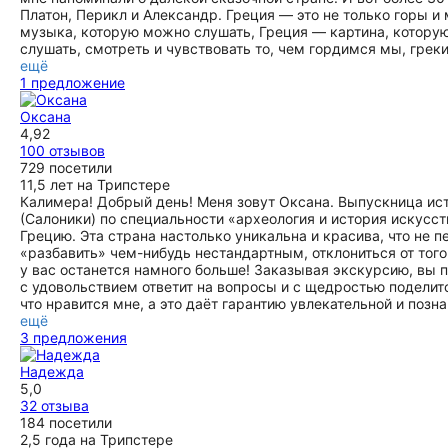
Платон, Перикл и Александр. Греция — это не только горы и 
музыка, которую можно слушать, Греция — картина, которую
слушать, смотреть и чувствовать то, чем гордимся мы, греки
ещё
1 предложение
Оксана
4,92
100 отзывов
729 посетили
11,5 лет на Трипстере
Калимера! Добрый день! Меня зовут Оксана. Выпускница ист
(Салоники) по специальности «археология и история искусст
Грецию. Эта страна настолько уникальна и красива, что не 
«разбавить» чем-нибудь нестандартным, отклониться от тог
у вас останется намного больше! Заказывая экскурсию, вы п
с удовольствием ответит на вопросы и с щедростью поделит
что нравится мне, а это даёт гарантию увлекательной и позн
ещё
3 предложения
Надежда
5,0
32 отзыва
184 посетили
2,5 года на Трипстере