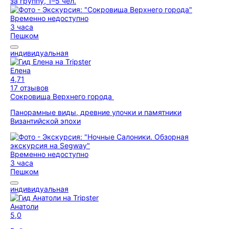
за группу, 1–5 чел.
Временно недоступно
3 часа
Пешком
индивидуальная
Елена
4,71
17 отзывов
Сокровища Верхнего города
Панорамные виды, древние улочки и памятники
Византийской эпохи
Временно недоступно
3 часа
Пешком
индивидуальная
Анатоли
5,0