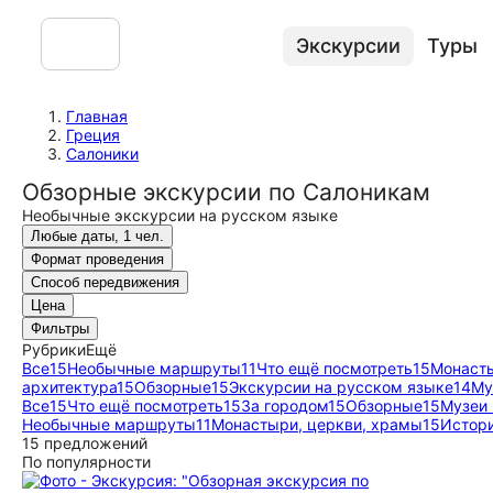
Экскурсии
Туры
Главная
Греция
Салоники
Обзорные экскурсии по Салоникам
Необычные экскурсии на русском языке
Любые даты, 1 чел.
Формат проведения
Способ передвижения
Цена
Фильтры
Рубрики
Ещё
Все
15
Необычные маршруты
11
Что ещё посмотреть
15
Монасты
архитектура
15
Обзорные
15
Экскурсии на русском языке
14
Му
Все
15
Что ещё посмотреть
15
За городом
15
Обзорные
15
Музеи 
Необычные маршруты
11
Монастыри, церкви, храмы
15
Истори
15 предложений
По популярности