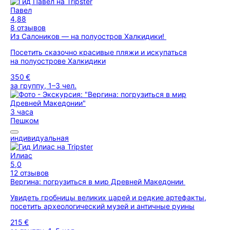
Павел
4,88
8 отзывов
Из Салоников — на полуостров Халкидики!
Посетить сказочно красивые пляжи и искупаться
на полуострове Халкидики
350 €
за группу, 1–3 чел.
3 часа
Пешком
индивидуальная
Илиас
5,0
12 отзывов
Вергина: погрузиться в мир Древней Македонии
Увидеть гробницы великих царей и редкие артефакты,
посетить археологический музей и античные руины
215 €