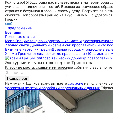
Καλησπέρα! Я буду рада вас приветствовать на территории 
учитывая предпочтения гостей. Высшее историческое образо
странах и безумная любовь к своему делу. Погрузиться в а
скажите! Попробовать Грецию на вкус... мммм... с удоволь
Греции.
ещё
1 предложение
Все гиды
Полезные статьи
Моря Греции: гайд по курортам
О климате и до­сто­при­ме­ча­
7 чудес света Древнего мира
Чем они прославились и что по
Визитные карточки Греции
Древние города, утопающие в зеле
Храмы Греции: от языческих до православных
10 самых знам
Экскурсии и туры от экспертов Трипстера
Классные места, скидки и интересные события у вас в почте
Подписаться
Нажимая «Подписаться», вы даете
согласие
на получение ре
условиями политики обработки персональных данных
Tripste