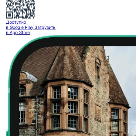
Доступно
в Google Play
Загрузить
в App Store