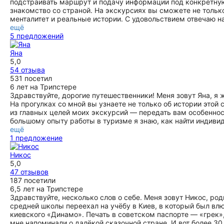
подстраивать маршрут и подачу информации под конкретную
знакомство со страной. На экскурсиях вы сможете не только
менталитет и реальные истории. С удовольствием отвечаю н
ещё
5 предложений
Яна
5,0
54 отзыва
531 посетил
6 лет на Трипстере
Здравствуйте, дорогие путешественники! Меня зовут Яна, я 
На прогулках со мной вы узнаете не только об истории этой
из главных целей моих экскурсий — передать вам особеннос
большому опыту работы в туризме я знаю, как найти индив
ещё
1 предложение
Никос
5,0
47 отзывов
187 посетили
6,5 лет на Трипстере
Здравствуйте, несколько слов о себе. Меня зовут Никос, род
средней школы переехал на учёбу в Киев, в который был вл
киевского «Динамо». Печать в советском паспорте — «грек»,
мне напоминали о далёкой сказочной стране. И вот более 30 