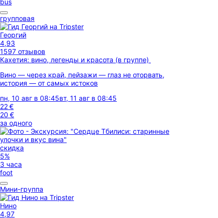
bus
групповая
Георгий
4,93
1597 отзывов
Кахетия: вино, легенды и красота (в группе)
Вино — через край, пейзажи — глаз не оторвать,
история — от самых истоков
пн, 10 авг в 08:45
вт, 11 авг в 08:45
22 €
20 €
за одного
скидка
5%
3 часа
foot
Мини-группа
Нино
4,97