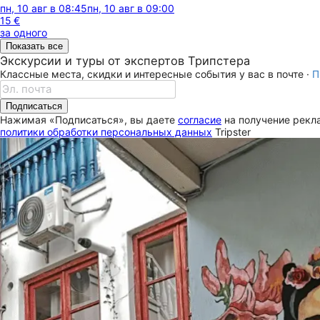
пн, 10 авг в 08:45
пн, 10 авг в 09:00
15 €
за одного
Показать все
Экскурсии и туры от экспертов Трипстера
Классные места, скидки и интересные события у вас в почте ·
П
Подписаться
Нажимая «Подписаться», вы даете
согласие
на получение рекла
политики обработки персональных данных
Tripster