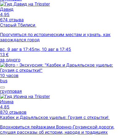
Давид
4,95
674 отзыва
Старый Тбилиси
Прогуляться по историческим местам и узнать, как
зарождался город
вс, 9 авг в 17:45
пн, 10 авг в 17:45
13 €
за одного
10 часов
bus
групповая
Ирина
4,85
870 отзывов
Казбек и Дарьяльское ущелье: Грузия с открытки!
Вдохновиться пейзажами Военно-Грузинской дороги,
слушая рассказы об истории, народе и традициях