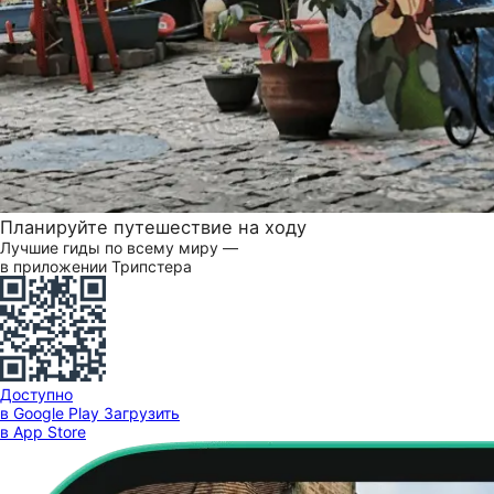
Планируйте путешествие на ходу
Лучшие гиды по всему миру —
в приложении Трипстера
Доступно
в Google Play
Загрузить
в App Store