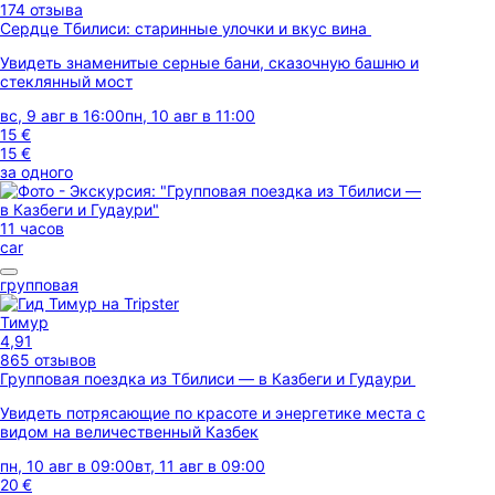
174 отзыва
Сердце Тбилиси: старинные улочки и вкус вина
Увидеть знаменитые серные бани, сказочную башню и
стеклянный мост
вс, 9 авг в 16:00
пн, 10 авг в 11:00
15 €
15 €
за одного
11 часов
car
групповая
Тимур
4,91
865 отзывов
Групповая поездка из Тбилиси — в Казбеги и Гудаури
Увидеть потрясающие по красоте и энергетике места с
видом на величественный Казбек
пн, 10 авг в 09:00
вт, 11 авг в 09:00
20 €