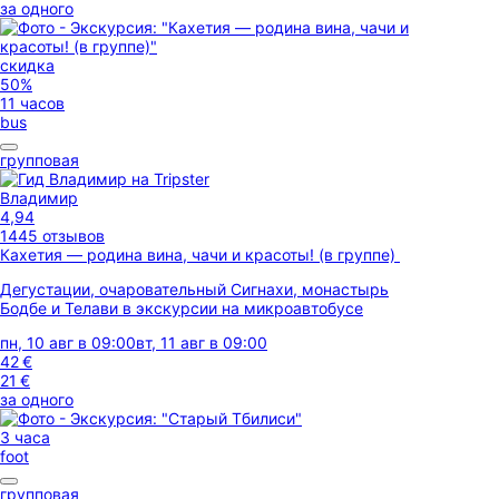
за одного
скидка
50%
11 часов
bus
групповая
Владимир
4,94
1445 отзывов
Кахетия — родина вина, чачи и красоты! (в группе)
Дегустации, очаровательный Сигнахи, монастырь
Бодбе и Телави в экскурсии на микроавтобусе
пн, 10 авг в 09:00
вт, 11 авг в 09:00
42 €
21 €
за одного
3 часа
foot
групповая