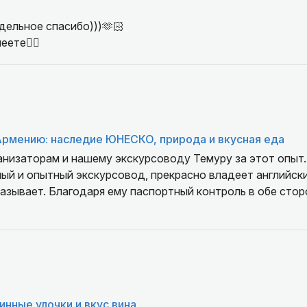
дельное спасибо)))🫶🏻
ете👌🏻
Армению: наследие ЮНЕСКО, природа и вкусная еда
анизаторам и нашему экскурсоводу Темуру за этот опыт.
ый и опытный экскурсовод, прекрасно владеет английски
азывает. Благодаря ему паспортный контроль в обе сто
инные улочки и вкус вина