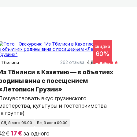
её традиции, культуру, гостеприимство и
гость не только увидел красоту страны, но
рнуться снова.
скидка
10 часов
на автобусе
групповая
60%
262 отзыва
4,82
Тбилиси
Из Тбилиси в Кахетию — в объятиях
родины вина с посещением
«Летописи Грузии»
Почувствовать вкус грузинского
мастерства, культуры и гостеприимства
(в группе)
сб, 8 авг в 09:00
вс, 9 авг в 09:00
17 €
42 €
за одного