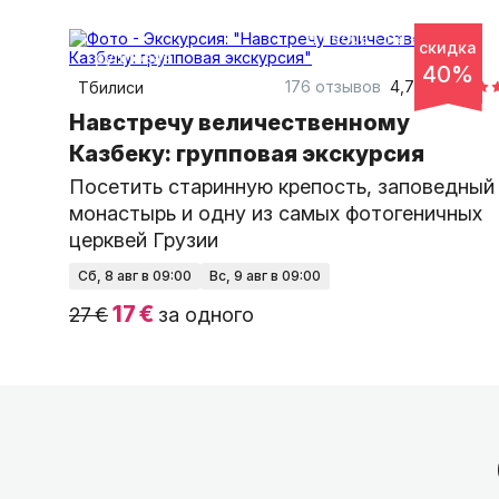
11 часов
на автобусе
скидка
групповая
40%
176 отзывов
4,79
Тбилиси
Навстречу величественному
Казбеку: групповая экскурсия
Посетить старинную крепость, заповедный
монастырь и одну из самых фотогеничных
церквей Грузии
сб, 8 авг в 09:00
вс, 9 авг в 09:00
17 €
27 €
за одного