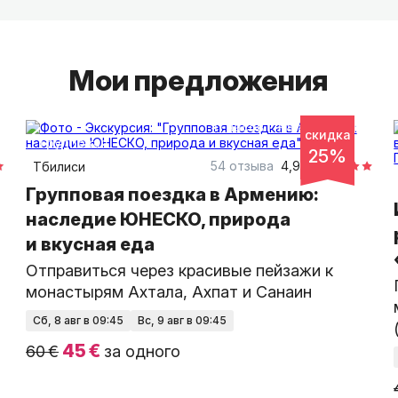
Но главное для нас — передать душу Грузии: 
жизнь сегодня. Мы стремимся, чтобы каждый 
и почувствовал её атмосферу — и захотел ве
Мои предложения
11 часов
на автобусе
скидка
групповая
25%
54 отзыва
4,98
Тбилиси
Групповая поездка в Армению:
наследие ЮНЕСКО, природа
и вкусная еда
Отправиться через красивые пейзажи к
монастырям Ахтала, Ахпат и Санаин
сб, 8 авг в 09:45
вс, 9 авг в 09:45
45 €
60 €
за одного