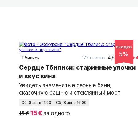
3 часа
пешком
скидка
Мини-группа
5%
172 отзыва
4,97
Тбилиси
Сердце Тбилиси: старинные улочки
и вкус вина
Увидеть знаменитые серные бани,
сказочную башню и стеклянный мост
сб, 8 авг в 11:00
сб, 8 авг в 16:00
15 €
15 €
за одного